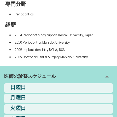
専門分野
Periodontics
経歴
2014 Periodontology Nippon Dental University, Japan
2010 Periodontics Mahidol University
2009 Implant dentistry UCLA, USA
2005 Doctor of Dental Surgery Mahidol University
医師の診察スケジュール
日曜日
月曜日
火曜日