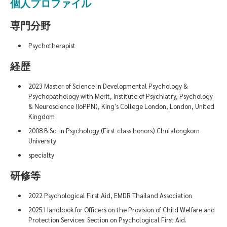
個人プロファイル
専門分野
Psychotherapist
経歴
2023 Master of Science in Developmental Psychology &
Psychopathology with Merit, Institute of Psychiatry, Psychology
& Neuroscience (IoPPN), King's College London, London, United
Kingdom
2008 B.Sc. in Psychology (First class honors) Chulalongkorn
University
specialty
研修等
2022 Psychological First Aid, EMDR Thailand Association
2025 Handbook for Officers on the Provision of Child Welfare and
Protection Services: Section on Psychological First Aid.