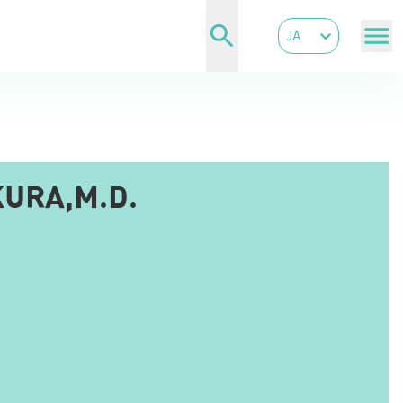
JA
URA,M.D.