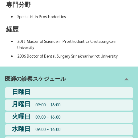
専門分野
Specialist in Prosthodontics
経歴
2011 Master of Science in Prosthodontics Chulalongkorn
University
2006 Doctor of Dental Surgery Srinakharinwirot University
医師の診察スケジュール
日曜日
月曜日
09:00 - 16:00
火曜日
09:00 - 16:00
水曜日
09:00 - 16:00