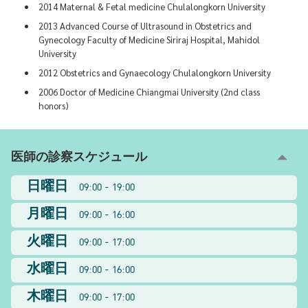
2014 Maternal & Fetal medicine Chulalongkorn University
2013 Advanced Course of Ultrasound in Obstetrics and
Gynecology Faculty of Medicine Siriraj Hospital, Mahidol
University
2012 Obstetrics and Gynaecology Chulalongkorn University
2006 Doctor of Medicine Chiangmai University (2nd class
honors)
医師の診察スケジュール
日曜日
09:00 - 19:00
月曜日
09:00 - 16:00
火曜日
09:00 - 17:00
水曜日
09:00 - 16:00
木曜日
09:00 - 17:00