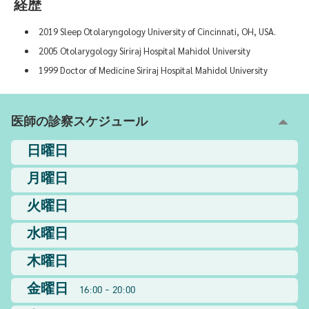
経歴
2019 Sleep Otolaryngology University of Cincinnati, OH, USA.
2005 Otolarygology Siriraj Hospital Mahidol University
1999 Doctor of Medicine Siriraj Hospital Mahidol University
医師の診察スケジュール
日曜日
月曜日
火曜日
水曜日
木曜日
金曜日
16:00 - 20:00