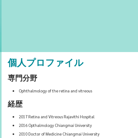
個人プロファイル
専門分野
Ophthalmology of the retina and vitreous
経歴
2017 Retina and Vitreous Rajavithi Hospital
2016 Opthalmology Chiangmai University
2010 Doctor of Medicine Chiangmai University