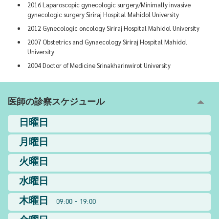
2016 Laparoscopic gynecologic surgery/Minimally invasive
gynecologic surgery Siriraj Hospital Mahidol University
2012 Gynecologic oncology Siriraj Hospital Mahidol University
2007 Obstetrics and Gynaecology Siriraj Hospital Mahidol
University
2004 Doctor of Medicine Srinakharinwirot University
医師の診察スケジュール
日曜日
月曜日
火曜日
水曜日
木曜日
09:00 - 19:00