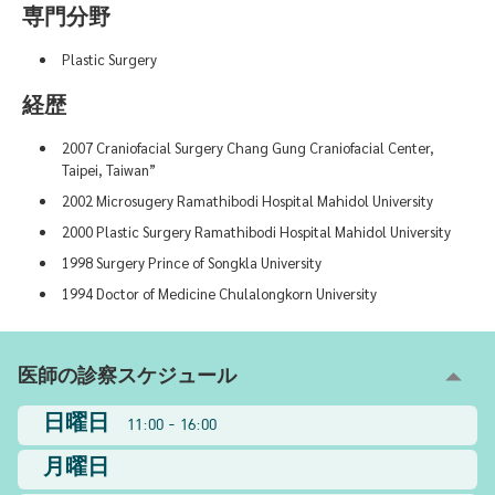
専門分野
Plastic Surgery
経歴
2007 Craniofacial Surgery Chang Gung Craniofacial Center,
Taipei, Taiwan”
2002 Microsugery Ramathibodi Hospital Mahidol University
2000 Plastic Surgery Ramathibodi Hospital Mahidol University
1998 Surgery Prince of Songkla University
1994 Doctor of Medicine Chulalongkorn University
医師の診察スケジュール
日曜日
11:00 - 16:00
月曜日