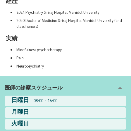
経歴
2024 Psychiatry Siriraj Hospital Mahidol University
2020 Doctor of Medicine Siriraj Hospital Mahidol University (2nd
class honors)
実績
Mindfulness psychotherapy
Pain
Neuropsychiatry
医師の診察スケジュール
日曜日
08:00 - 16:00
月曜日
火曜日