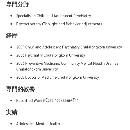
専門分野
Specialist in Child and Adolescent Psychiatry
Psychotherapy (Thought and Behavior adjustment)
経歴
2009 Child and Adolescent Psychiatry Chulalongkorn University
2006 Psychiatry Chulalongkorn University
2006 Preventive Medicine, Community Mental Health Dramas
Chulalongkorn University
2005 Doctor of Medicine Chulalongkorn University
専門的教養
Published Work หนังสือ “จ๋อยจอมเศร้า”
実績
Adolescent Mental Health