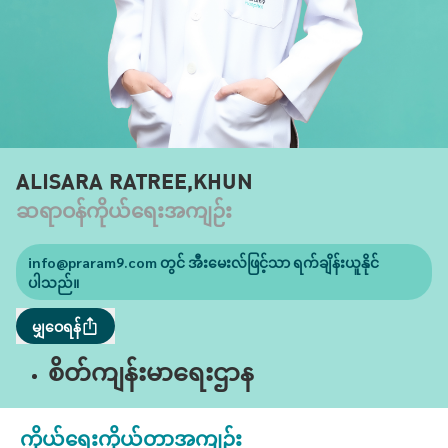
ALISARA RATREE,KHUN
ဆရာဝန်ကိုယ်ရေးအကျဉ်း
info@praram9.com
တွင် အီးမေးလ်ဖြင့်သာ ရက်ချိန်းယူနိုင်
ပါသည်။
မျှဝေရန်
စိတ်ကျန်းမာရေးဌာန
ကိုယ်ရေးကိုယ်တာအကျဉ်း