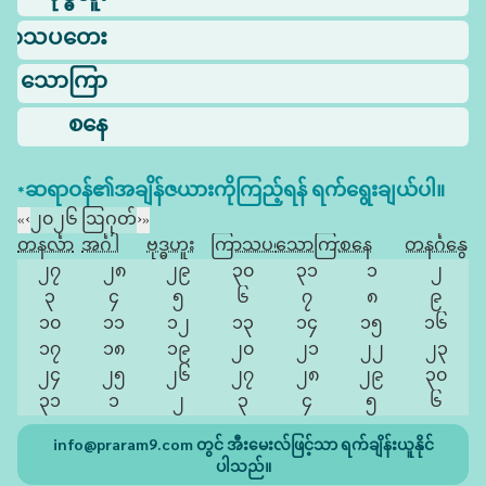
ြာသပတေး
သောကြာ
စနေ
*ဆရာဝန်၏အချိန်ဇယားကိုကြည့်ရန် ရက်ရွေးချယ်ပါ။
«
‹
၂၀၂၆ ဩဂုတ်
›
»
တနင်္လာ
အင်္ဂါ
ဗုဒ္ဓဟူး
ကြာသပတေး
သောကြာ
စနေ
တနင်္ဂနွေ
၂၇
၂၈
၂၉
၃၀
၃၁
၁
၂
၃
၄
၅
၆
၇
၈
၉
၁၀
၁၁
၁၂
၁၃
၁၄
၁၅
၁၆
၁၇
၁၈
၁၉
၂၀
၂၁
၂၂
၂၃
၂၄
၂၅
၂၆
၂၇
၂၈
၂၉
၃၀
၃၁
၁
၂
၃
၄
၅
၆
info@praram9.com
တွင် အီးမေးလ်ဖြင့်သာ ရက်ချိန်းယူနိုင်
ပါသည်။