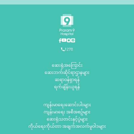
1270
ဆေးရုံအကြောင်း
ဆေးဘက်ဆိုင်ရာဌာနများ
ဆရာဝန်ရှာရန်
ရက်ချိန်းယူရန်
ကျန်းမာရေးဆောင်းပါးများ
ကျန်းမာရေး အစီအစဥ်များ
ဆေးရုံသတင်းနှင့်ပွဲများ
ကိုယ်ရေးကိုယ်တာ အချက်အလက်မူဝါဒများ