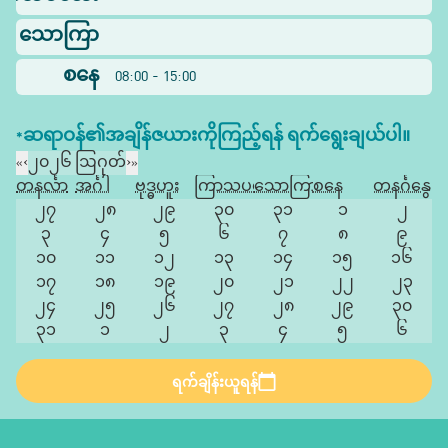
သောကြာ
စနေ
08:00 - 15:00
*ဆရာဝန်၏အချိန်ဇယားကိုကြည့်ရန် ရက်ရွေးချယ်ပါ။
«
‹
၂၀၂၆ ဩဂုတ်
›
»
တနင်္လာ
အင်္ဂါ
ဗုဒ္ဓဟူး
ကြာသပတေး
သောကြာ
စနေ
တနင်္ဂနွေ
၂၇
၂၈
၂၉
၃၀
၃၁
၁
၂
၃
၄
၅
၆
၇
၈
၉
၁၀
၁၁
၁၂
၁၃
၁၄
၁၅
၁၆
၁၇
၁၈
၁၉
၂၀
၂၁
၂၂
၂၃
၂၄
၂၅
၂၆
၂၇
၂၈
၂၉
၃၀
၃၁
၁
၂
၃
၄
၅
၆
ရက်ချိန်းယူရန်