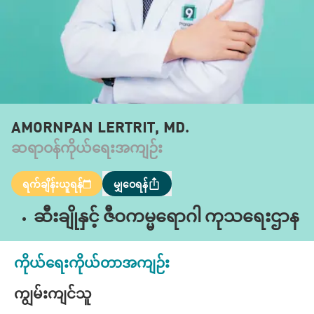
AMORNPAN LERTRIT, MD.
ဆရာဝန်ကိုယ်ရေးအကျဉ်း
ရက်ချိန်းယူရန်
မျှဝေရန်
ဆီးချိုနှင့် ဇီဝကမ္မရောဂါ ကုသရေးဌာန
ကိုယ်ရေးကိုယ်တာအကျဉ်း
ကျွမ်းကျင်သူ