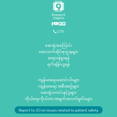
1270
ဆေးရုံအကြောင်း
ဆေးဘက်ဆိုင်ရာဌာနများ
ဆရာဝန်ရှာရန်
ရက်ချိန်းယူရန်
ကျန်းမာရေးဆောင်းပါးများ
ကျန်းမာရေး အစီအစဥ်များ
ဆေးရုံသတင်းနှင့်ပွဲများ
ကိုယ်ရေးကိုယ်တာ အချက်အလက်မူဝါဒများ
Report to JCI on issues related to patient safety.