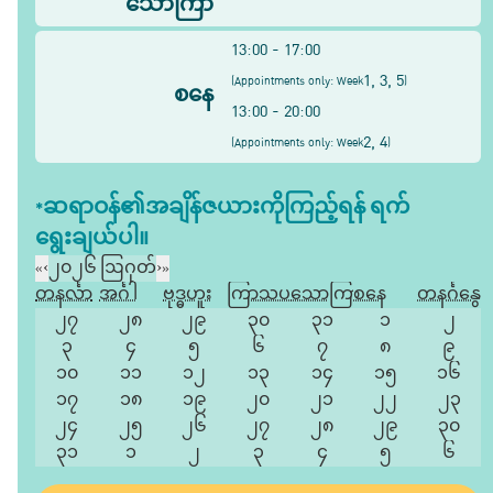
သောကြာ
13:00 - 17:00
1, 3, 5
(
Appointments only: Week
)
စနေ
13:00 - 20:00
2, 4
(
Appointments only: Week
)
*ဆရာဝန်၏အချိန်ဇယားကိုကြည့်ရန် ရက်
ရွေးချယ်ပါ။
«
‹
၂၀၂၆ ဩဂုတ်
›
»
တနင်္လာ
အင်္ဂါ
ဗုဒ္ဓဟူး
ကြာသပတေး
သောကြာ
စနေ
တနင်္ဂနွေ
၂၇
၂၈
၂၉
၃၀
၃၁
၁
၂
၃
၄
၅
၆
၇
၈
၉
၁၀
၁၁
၁၂
၁၃
၁၄
၁၅
၁၆
၁၇
၁၈
၁၉
၂၀
၂၁
၂၂
၂၃
၂၄
၂၅
၂၆
၂၇
၂၈
၂၉
၃၀
၃၁
၁
၂
၃
၄
၅
၆