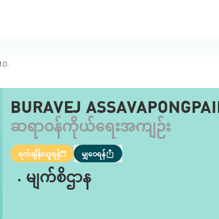
.D.
BURAVEJ ASSAVAPONGPAI
ဆရာဝန်ကိုယ်ရေးအကျဉ်း
ရက်ချိန်းယူရန်
မျှဝေရန်
မျက်စိဌာန