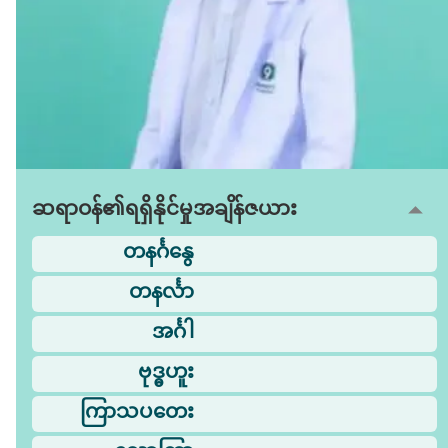
ဆရာဝန်၏ရရှိနိုင်မှုအချိန်ဇယား
တနင်္ဂနွေ
တနင်္လာ
အင်္ဂါ
ဗုဒ္ဓဟူး
ကြာသပတေး