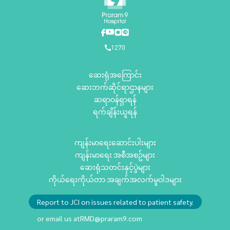
1270
ဆေးရုံအကြောင်း
ဆေးဘက်ဆိုင်ရာဌာနများ
ဆရာဝန်ရှာရန်
ရက်ချိန်းယူရန်
ကျန်းမာရေးဆောင်းပါးများ
ကျန်းမာရေး အစီအစဥ်များ
ဆေးရုံသတင်းနှင့်ပွဲများ
ကိုယ်ရေးကိုယ်တာ အချက်အလက်မူဝါဒများ
Report to JCI on issues related to patient safety.
or email us at
RMD@praram9.com