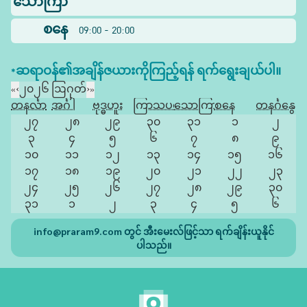
သောကြာ
စနေ
09:00 - 20:00
*ဆရာဝန်၏အချိန်ဇယားကိုကြည့်ရန် ရက်ရွေးချယ်ပါ။
«
‹
၂၀၂၆ ဩဂုတ်
›
»
တနင်္လာ
အင်္ဂါ
ဗုဒ္ဓဟူး
ကြာသပတေး
သောကြာ
စနေ
တနင်္ဂနွေ
၂၇
၂၈
၂၉
၃၀
၃၁
၁
၂
၃
၄
၅
၆
၇
၈
၉
၁၀
၁၁
၁၂
၁၃
၁၄
၁၅
၁၆
၁၇
၁၈
၁၉
၂၀
၂၁
၂၂
၂၃
၂၄
၂၅
၂၆
၂၇
၂၈
၂၉
၃၀
၃၁
၁
၂
၃
၄
၅
၆
info@praram9.com
တွင် အီးမေးလ်ဖြင့်သာ ရက်ချိန်းယူနိုင်
ပါသည်။