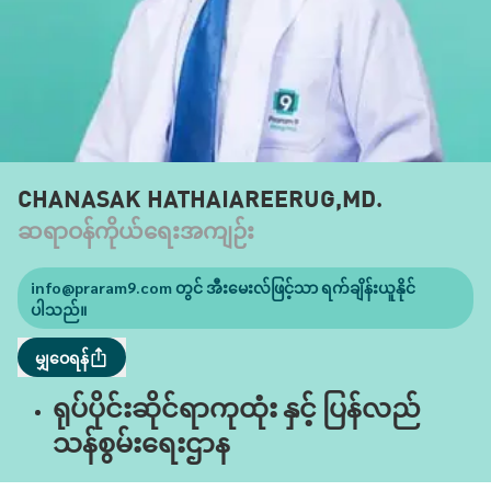
CHANASAK HATHAIAREERUG,MD.
ဆရာဝန်ကိုယ်ရေးအကျဉ်း
info@praram9.com
တွင် အီးမေးလ်ဖြင့်သာ ရက်ချိန်းယူနိုင်
ပါသည်။
မျှဝေရန်
ရုပ်ပိုင်းဆိုင်ရာကုထုံး နှင့် ပြန်လည်
သန်စွမ်းရေးဌာန