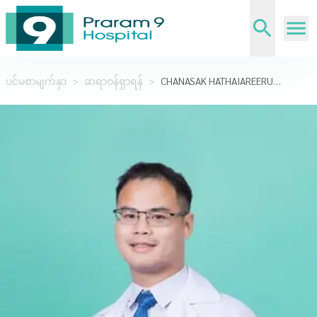
ပင်မစာမျက်နှာ
>
ဆရာဝန်ရှာရန်
>
CHANASAK HATHAIAREERUG,MD.