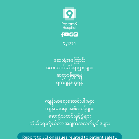
1270
ဆေးရုံအကြောင်း
ဆေးဘက်ဆိုင်ရာဌာနများ
ဆရာဝန်ရှာရန်
ရက်ချိန်းယူရန်
ကျန်းမာရေးဆောင်းပါးများ
ကျန်းမာရေး အစီအစဥ်များ
ဆေးရုံသတင်းနှင့်ပွဲများ
ကိုယ်ရေးကိုယ်တာ အချက်အလက်မူဝါဒများ
Report to JCI on issues related to patient safety.