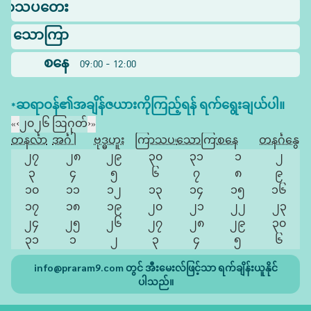
ြာသပတေး
သောကြာ
စနေ
09:00 - 12:00
*ဆရာဝန်၏အချိန်ဇယားကိုကြည့်ရန် ရက်ရွေးချယ်ပါ။
«
‹
၂၀၂၆ ဩဂုတ်
›
»
တနင်္လာ
အင်္ဂါ
ဗုဒ္ဓဟူး
ကြာသပတေး
သောကြာ
စနေ
တနင်္ဂနွေ
၂၇
၂၈
၂၉
၃၀
၃၁
၁
၂
၃
၄
၅
၆
၇
၈
၉
၁၀
၁၁
၁၂
၁၃
၁၄
၁၅
၁၆
၁၇
၁၈
၁၉
၂၀
၂၁
၂၂
၂၃
၂၄
၂၅
၂၆
၂၇
၂၈
၂၉
၃၀
၃၁
၁
၂
၃
၄
၅
၆
info@praram9.com
တွင် အီးမေးလ်ဖြင့်သာ ရက်ချိန်းယူနိုင်
ပါသည်။