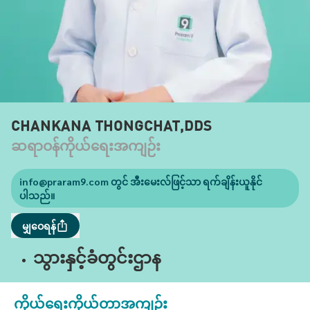
CHANKANA THONGCHAT,DDS
ဆရာဝန်ကိုယ်ရေးအကျဉ်း
info@praram9.com
တွင် အီးမေးလ်ဖြင့်သာ ရက်ချိန်းယူနိုင်
ပါသည်။
မျှဝေရန်
သွားနှင့်ခံတွင်းဌာန
ကိုယ်ရေးကိုယ်တာအကျဉ်း