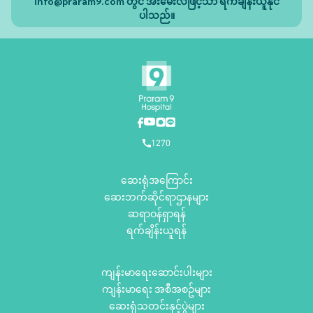
info@praram9.com
တွင် အီးမေးလ်ဖြင့်သာ ရက်ချိန်းယူနိုင်
ပါသည်။
1270
ဆေးရုံအကြောင်း
ဆေးဘက်ဆိုင်ရာဌာနများ
ဆရာဝန်ရှာရန်
ရက်ချိန်းယူရန်
ကျန်းမာရေးဆောင်းပါးများ
ကျန်းမာရေး အစီအစဥ်များ
ဆေးရုံသတင်းနှင့်ပွဲများ