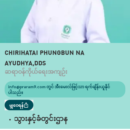
CHIRIHATAI PHUNGBUN NA
AYUDHYA,DDS
ဆရာဝန်ကိုယ်ရေးအကျဉ်း
info@praram9.com
တွင် အီးမေးလ်ဖြင့်သာ ရက်ချိန်းယူနိုင်
ပါသည်။
မျှဝေရန်
သွားနှင့်ခံတွင်းဌာန