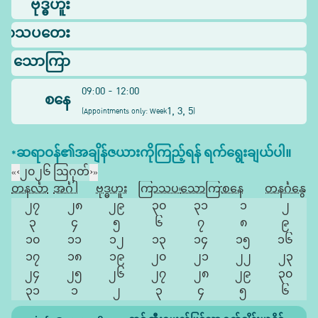
ဗုဒ္ဓဟူး
ြာသပတေး
သောကြာ
09:00 - 12:00
စနေ
1, 3, 5
(
Appointments only: Week
)
*ဆရာဝန်၏အချိန်ဇယားကိုကြည့်ရန် ရက်ရွေးချယ်ပါ။
«
‹
၂၀၂၆ ဩဂုတ်
›
»
တနင်္လာ
အင်္ဂါ
ဗုဒ္ဓဟူး
ကြာသပတေး
သောကြာ
စနေ
တနင်္ဂနွေ
၂၇
၂၈
၂၉
၃၀
၃၁
၁
၂
၃
၄
၅
၆
၇
၈
၉
၁၀
၁၁
၁၂
၁၃
၁၄
၁၅
၁၆
၁၇
၁၈
၁၉
၂၀
၂၁
၂၂
၂၃
၂၄
၂၅
၂၆
၂၇
၂၈
၂၉
၃၀
၃၁
၁
၂
၃
၄
၅
၆