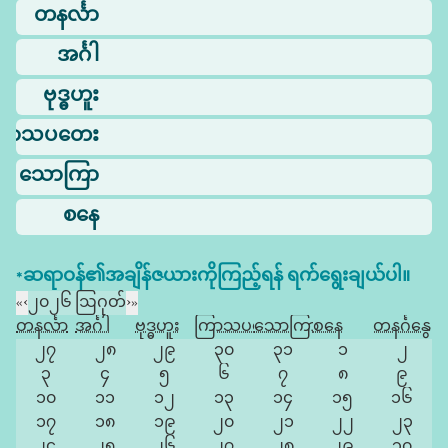
တနင်္လာ
အင်္ဂါ
ဗုဒ္ဓဟူး
ြာသပတေး
သောကြာ
စနေ
*ဆရာဝန်၏အချိန်ဇယားကိုကြည့်ရန် ရက်ရွေးချယ်ပါ။
«
‹
၂၀၂၆ ဩဂုတ်
›
»
တနင်္လာ
အင်္ဂါ
ဗုဒ္ဓဟူး
ကြာသပတေး
သောကြာ
စနေ
တနင်္ဂနွေ
၂၇
၂၈
၂၉
၃၀
၃၁
၁
၂
၃
၄
၅
၆
၇
၈
၉
၁၀
၁၁
၁၂
၁၃
၁၄
၁၅
၁၆
၁၇
၁၈
၁၉
၂၀
၂၁
၂၂
၂၃
၂၄
၂၅
၂၆
၂၇
၂၈
၂၉
၃၀