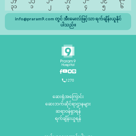
၃၁
၁
၂
၃
၄
၅
၆
info@praram9.com
တွင် အီးမေးလ်ဖြင့်သာ ရက်ချိန်းယူနိုင်
ပါသည်။
1270
ဆေးရုံအကြောင်း
ဆေးဘက်ဆိုင်ရာဌာနများ
ဆရာဝန်ရှာရန်
ရက်ချိန်းယူရန်