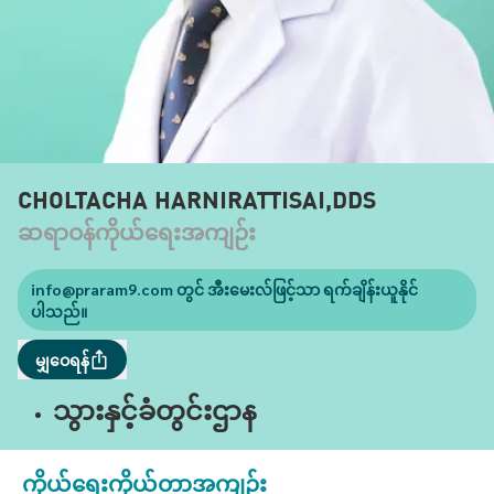
CHOLTACHA HARNIRATTISAI,DDS
ဆရာဝန်ကိုယ်ရေးအကျဉ်း
info@praram9.com
တွင် အီးမေးလ်ဖြင့်သာ ရက်ချိန်းယူနိုင်
ပါသည်။
မျှဝေရန်
သွားနှင့်ခံတွင်းဌာန
ကိုယ်ရေးကိုယ်တာအကျဉ်း