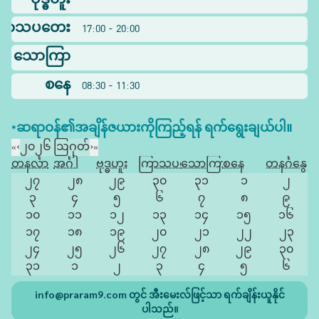
ဗုဒ္ဓဟူး
ြာသပတေး
17:00 - 20:00
သောကြာ
စနေ
08:30 - 11:30
*ဆရာဝန်၏အချိန်ဇယားကိုကြည့်ရန် ရက်ရွေးချယ်ပါ။
«
‹
၂၀၂၆ ဩဂုတ်
›
»
တနင်္လာ
အင်္ဂါ
ဗုဒ္ဓဟူး
ကြာသပတေး
သောကြာ
စနေ
တနင်္ဂနွေ
၂၇
၂၈
၂၉
၃၀
၃၁
၁
၂
၃
၄
၅
၆
၇
၈
၉
၁၀
၁၁
၁၂
၁၃
၁၄
၁၅
၁၆
၁၇
၁၈
၁၉
၂၀
၂၁
၂၂
၂၃
၂၄
၂၅
၂၆
၂၇
၂၈
၂၉
၃၀
၃၁
၁
၂
၃
၄
၅
၆
info@praram9.com
တွင် အီးမေးလ်ဖြင့်သာ ရက်ချိန်းယူနိုင်
ပါသည်။