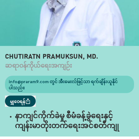
CHUTIRATN PRAMUKSUN, MD.
ဆရာဝန်ကိုယ်ရေးအကျဉ်း
info@praram9.com
တွင် အီးမေးလ်ဖြင့်သာ ရက်ချိန်းယူနိုင်
ပါသည်။
မျှဝေရန်
နာကျင်ကိုက်ခဲမှု စီမံခန့်ခွဲရေးနှင့်
ကျန်းမာတိုးတက်ရေးအင်စတီကျု