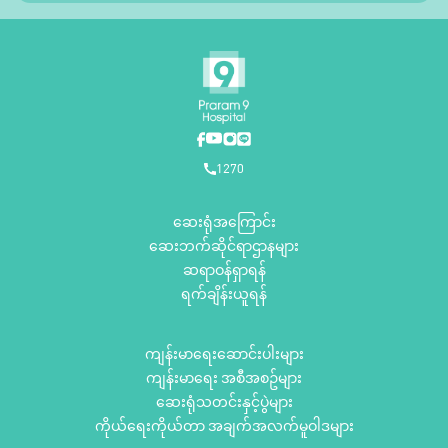
1270
ဆေးရုံအကြောင်း
ဆေးဘက်ဆိုင်ရာဌာနများ
ဆရာဝန်ရှာရန်
ရက်ချိန်းယူရန်
ကျန်းမာရေးဆောင်းပါးများ
ကျန်းမာရေး အစီအစဥ်များ
ဆေးရုံသတင်းနှင့်ပွဲများ
ကိုယ်ရေးကိုယ်တာ အချက်အလက်မူဝါဒများ