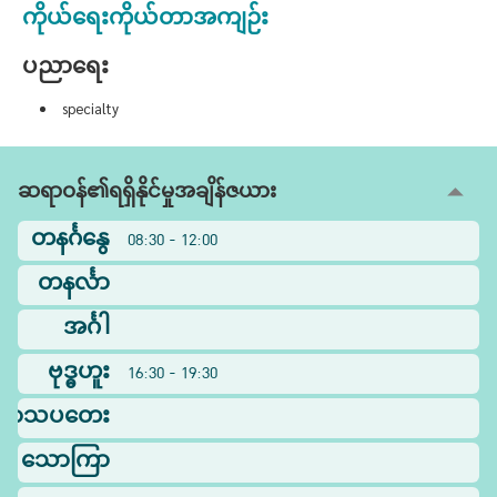
ကိုယ်ရေးကိုယ်တာအကျဉ်း
ပညာရေး
specialty
ဆရာဝန်၏ရရှိနိုင်မှုအချိန်ဇယား
တနင်္ဂနွေ
08:30 - 12:00
တနင်္လာ
အင်္ဂါ
ဗုဒ္ဓဟူး
16:30 - 19:30
ြာသပတေး
သောကြာ