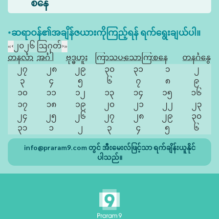
စနေ
*ဆရာဝန်၏အချိန်ဇယားကိုကြည့်ရန် ရက်ရွေးချယ်ပါ။
«
‹
၂၀၂၆ ဩဂုတ်
›
»
တနင်္လာ
အင်္ဂါ
ဗုဒ္ဓဟူး
ကြာသပတေး
သောကြာ
စနေ
တနင်္ဂနွေ
၂၇
၂၈
၂၉
၃၀
၃၁
၁
၂
၃
၄
၅
၆
၇
၈
၉
၁၀
၁၁
၁၂
၁၃
၁၄
၁၅
၁၆
၁၇
၁၈
၁၉
၂၀
၂၁
၂၂
၂၃
၂၄
၂၅
၂၆
၂၇
၂၈
၂၉
၃၀
၃၁
၁
၂
၃
၄
၅
၆
info@praram9.com
တွင် အီးမေးလ်ဖြင့်သာ ရက်ချိန်းယူနိုင်
ပါသည်။