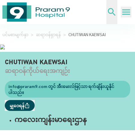
ပင်မစာမျက်နှာ
>
ဆရာဝန်ရှာရန်
>
CHUTIWAN KAEWSAI
CHUTIWAN KAEWSAI
ဆရာဝန်ကိုယ်ရေးအကျဉ်း
info@praram9.com
တွင် အီးမေးလ်ဖြင့်သာ ရက်ချိန်းယူနိုင်
ပါသည်။
မျှဝေရန်
ကလေးကျန်းမာရေးဌာန