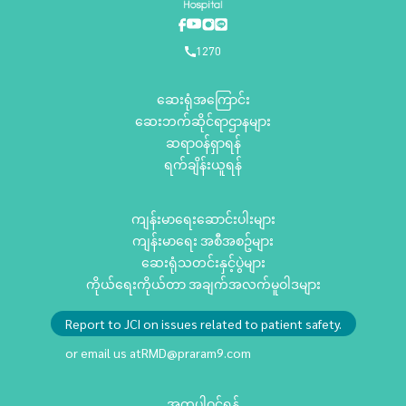
1270
ဆေးရုံအကြောင်း
ဆေးဘက်ဆိုင်ရာဌာနများ
ဆရာဝန်ရှာရန်
ရက်ချိန်းယူရန်
ကျန်းမာရေးဆောင်းပါးများ
ကျန်းမာရေး အစီအစဥ်များ
ဆေးရုံသတင်းနှင့်ပွဲများ
ကိုယ်ရေးကိုယ်တာ အချက်အလက်မူဝါဒများ
Report to JCI on issues related to patient safety.
or email us at
RMD@praram9.com
အတူပါဝင်ရန်