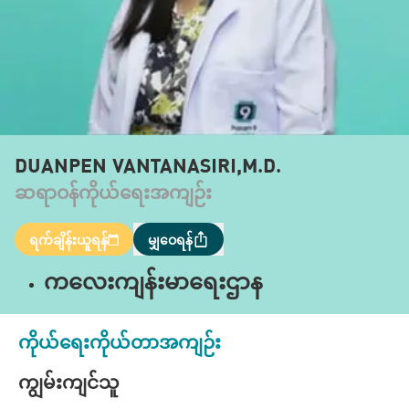
DUANPEN VANTANASIRI,M.D.
ဆရာဝန်ကိုယ်ရေးအကျဉ်း
ရက်ချိန်းယူရန်
မျှဝေရန်
ကလေးကျန်းမာရေးဌာန
ကိုယ်ရေးကိုယ်တာအကျဉ်း
ကျွမ်းကျင်သူ