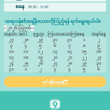
စနေ
09:00 - 12:00
*ဆရာဝန်၏အချိန်ဇယားကိုကြည့်ရန် ရက်ရွေးချယ်ပါ။
«
‹
၂၀၂၆ ဩဂုတ်
›
»
တနင်္လာ
အင်္ဂါ
ဗုဒ္ဓဟူး
ကြာသပတေး
သောကြာ
စနေ
တနင်္ဂနွေ
၂၇
၂၈
၂၉
၃၀
၃၁
၁
၂
၃
၄
၅
၆
၇
၈
၉
၁၀
၁၁
၁၂
၁၃
၁၄
၁၅
၁၆
၁၇
၁၈
၁၉
၂၀
၂၁
၂၂
၂၃
၂၄
၂၅
၂၆
၂၇
၂၈
၂၉
၃၀
၃၁
၁
၂
၃
၄
၅
၆
ရက်ချိန်းယူရန်