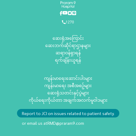
1270
ဆေးရုံအကြောင်း
ဆေးဘက်ဆိုင်ရာဌာနများ
ဆရာဝန်ရှာရန်
ရက်ချိန်းယူရန်
ကျန်းမာရေးဆောင်းပါးများ
ကျန်းမာရေး အစီအစဥ်များ
ဆေးရုံသတင်းနှင့်ပွဲများ
ကိုယ်ရေးကိုယ်တာ အချက်အလက်မူဝါဒများ
Report to JCI on issues related to patient safety.
or email us at
RMD@praram9.com