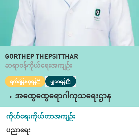
GORTHEP THEPSITTHAR
ဆရာဝန်ကိုယ်ရေးအကျဉ်း
ရက်ချိန်းယူရန်
မျှဝေရန်
အထွေထွေရောဂါကုသရေးဌာန
ကိုယ်ရေးကိုယ်တာအကျဉ်း
ပညာရေး