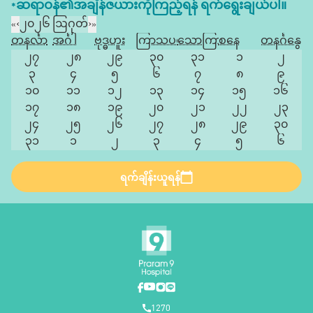
*ဆရာဝန်၏အချိန်ဇယားကိုကြည့်ရန် ရက်ရွေးချယ်ပါ။
«
‹
၂၀၂၆ ဩဂုတ်
›
»
တနင်္လာ
အင်္ဂါ
ဗုဒ္ဓဟူး
ကြာသပတေး
သောကြာ
စနေ
တနင်္ဂနွေ
၂၇
၂၈
၂၉
၃၀
၃၁
၁
၂
၃
၄
၅
၆
၇
၈
၉
၁၀
၁၁
၁၂
၁၃
၁၄
၁၅
၁၆
၁၇
၁၈
၁၉
၂၀
၂၁
၂၂
၂၃
၂၄
၂၅
၂၆
၂၇
၂၈
၂၉
၃၀
၃၁
၁
၂
၃
၄
၅
၆
ရက်ချိန်းယူရန်
1270