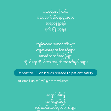
ဆေးရုံအကြောင်း
ဆေးဘက်ဆိုင်ရာဌာနများ
ဆရာဝန်ရှာရန်
ရက်ချိန်းယူရန်
ကျန်းမာရေးဆောင်းပါးများ
ကျန်းမာရေး အစီအစဥ်များ
ဆေးရုံသတင်းနှင့်ပွဲများ
ကိုယ်ရေးကိုယ်တာ အချက်အလက်မူဝါဒများ
Report to JCI on issues related to patient safety.
or email us at
RMD@praram9.com
အတူပါဝင်ရန်
ဆက်သွယ်ရန်
စည်းကမ်းသတ်မှတ်ချက်များ