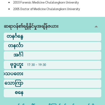
2010 Forensic Medicine Chulalongkorn University
2005 Doctor of Medicine Chulalongkorn University
ဆရာဝန်၏ရရှိနိုင်မှုအချိန်ဇယား
တနင်္ဂနွေ
တနင်္လာ
အင်္ဂါ
ဗုဒ္ဓဟူး
17:30 - 19:30
ြာသပတေး
သောကြာ
စနေ