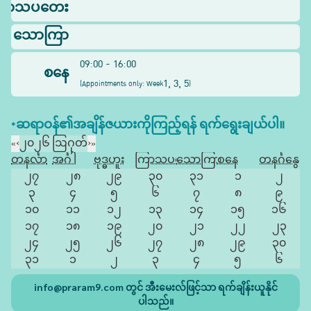
ြာသပတေး
သောကြာ
09:00 - 16:00
စနေ
1, 3, 5
(
Appointments only: Week
)
*ဆရာဝန်၏အချိန်ဇယားကိုကြည့်ရန် ရက်ရွေးချယ်ပါ။
«
‹
၂၀၂၆ ဩဂုတ်
›
»
တနင်္လာ
အင်္ဂါ
ဗုဒ္ဓဟူး
ကြာသပတေး
သောကြာ
စနေ
တနင်္ဂနွေ
၂၇
၂၈
၂၉
၃၀
၃၁
၁
၂
၃
၄
၅
၆
၇
၈
၉
၁၀
၁၁
၁၂
၁၃
၁၄
၁၅
၁၆
၁၇
၁၈
၁၉
၂၀
၂၁
၂၂
၂၃
၂၄
၂၅
၂၆
၂၇
၂၈
၂၉
၃၀
၃၁
၁
၂
၃
၄
၅
၆
info@praram9.com
တွင် အီးမေးလ်ဖြင့်သာ ရက်ချိန်းယူနိုင်
ပါသည်။