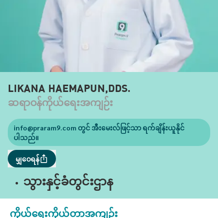
LIKANA HAEMAPUN,DDS.
ဆရာဝန်ကိုယ်ရေးအကျဉ်း
info@praram9.com
တွင် အီးမေးလ်ဖြင့်သာ ရက်ချိန်းယူနိုင်
ပါသည်။
မျှဝေရန်
သွားနှင့်ခံတွင်းဌာန
ကိုယ်ရေးကိုယ်တာအကျဉ်း