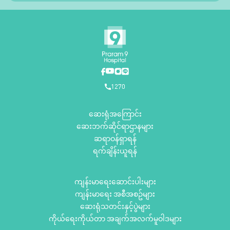
1270
ဆေးရုံအကြောင်း
ဆေးဘက်ဆိုင်ရာဌာနများ
ဆရာဝန်ရှာရန်
ရက်ချိန်းယူရန်
ကျန်းမာရေးဆောင်းပါးများ
ကျန်းမာရေး အစီအစဥ်များ
ဆေးရုံသတင်းနှင့်ပွဲများ
ကိုယ်ရေးကိုယ်တာ အချက်အလက်မူဝါဒများ