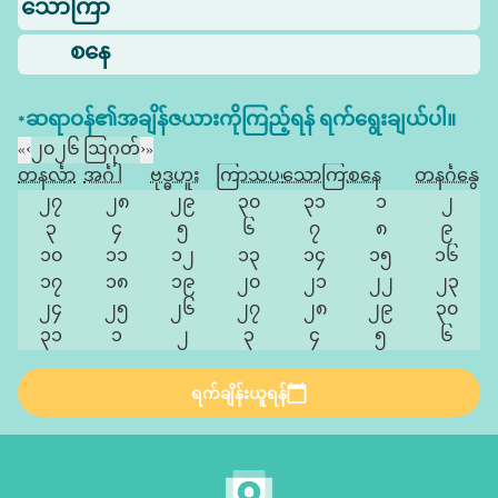
သောကြာ
စနေ
*ဆရာဝန်၏အချိန်ဇယားကိုကြည့်ရန် ရက်ရွေးချယ်ပါ။
«
‹
၂၀၂၆ ဩဂုတ်
›
»
တနင်္လာ
အင်္ဂါ
ဗုဒ္ဓဟူး
ကြာသပတေး
သောကြာ
စနေ
တနင်္ဂနွေ
၂၇
၂၈
၂၉
၃၀
၃၁
၁
၂
၃
၄
၅
၆
၇
၈
၉
၁၀
၁၁
၁၂
၁၃
၁၄
၁၅
၁၆
၁၇
၁၈
၁၉
၂၀
၂၁
၂၂
၂၃
၂၄
၂၅
၂၆
၂၇
၂၈
၂၉
၃၀
၃၁
၁
၂
၃
၄
၅
၆
ရက်ချိန်းယူရန်