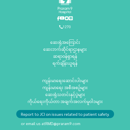
1270
ဆေးရုံအကြောင်း
ဆေးဘက်ဆိုင်ရာဌာနများ
ဆရာဝန်ရှာရန်
ရက်ချိန်းယူရန်
ကျန်းမာရေးဆောင်းပါးများ
ကျန်းမာရေး အစီအစဥ်များ
ဆေးရုံသတင်းနှင့်ပွဲများ
ကိုယ်ရေးကိုယ်တာ အချက်အလက်မူဝါဒများ
Report to JCI on issues related to patient safety.
or email us at
RMD@praram9.com