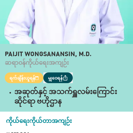
PAIJIT WONGSANANSIN, M.D.
ဆရာဝန်ကိုယ်ရေးအကျဉ်း
ရက်ချိန်းယူရန်
မျှဝေရန်
အဆုတ်နှင့် အသက်ရှူလမ်းကြောင်း
ဆိုင်ရာ ဗဟိုဌာန
ကိုယ်ရေးကိုယ်တာအကျဉ်း