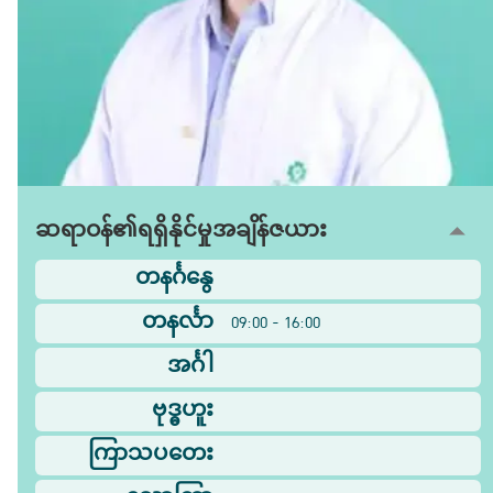
ဆရာဝန်၏ရရှိနိုင်မှုအချိန်ဇယား
တနင်္ဂနွေ
တနင်္လာ
09:00 - 16:00
အင်္ဂါ
ဗုဒ္ဓဟူး
ကြာသပတေး