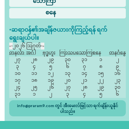
သောကြာ
စနေ
*ဆရာဝန်၏အချိန်ဇယားကိုကြည့်ရန် ရက်
ရွေးချယ်ပါ။
«
‹
၂၀၂၆ ဩဂုတ်
›
»
တနင်္လာ
အင်္ဂါ
ဗုဒ္ဓဟူး
ကြာသပတေး
သောကြာ
စနေ
တနင်္ဂနွေ
၂၇
၂၈
၂၉
၃၀
၃၁
၁
၂
၃
၄
၅
၆
၇
၈
၉
၁၀
၁၁
၁၂
၁၃
၁၄
၁၅
၁၆
၁၇
၁၈
၁၉
၂၀
၂၁
၂၂
၂၃
၂၄
၂၅
၂၆
၂၇
၂၈
၂၉
၃၀
၃၁
၁
၂
၃
၄
၅
၆
info@praram9.com
တွင် အီးမေးလ်ဖြင့်သာ ရက်ချိန်းယူနိုင်
ပါသည်။