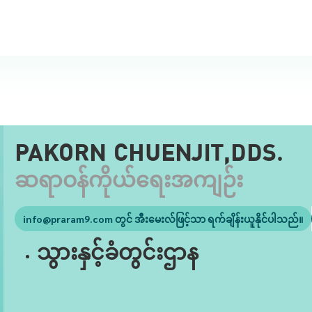
PAKORN CHUENJIT,DDS.
ဆရာဝန်ကိုယ်ရေးအကျဉ်း
info@praram9.com
တွင် အီးမေးလ်ဖြင့်သာ ရက်ချိန်းယူနိုင်ပါသည်။
သွားနှင့်ခံတွင်းဌာန