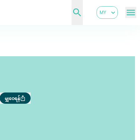
MY
မျှဝေရန်