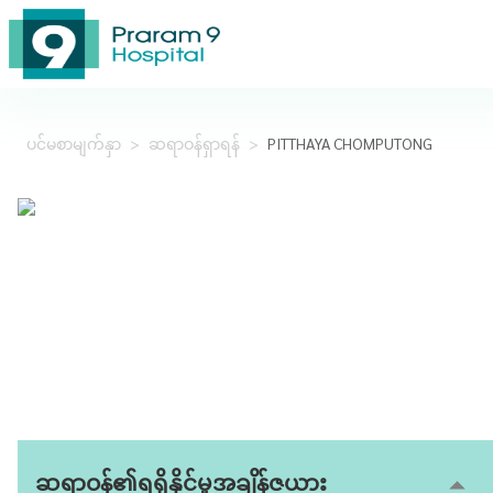
ပင်မစာမျက်နှာ
>
ဆရာဝန်ရှာရန်
>
PITTHAYA CHOMPUTONG
ဆရာဝန်၏ရရှိနိုင်မှုအချိန်ဇယား