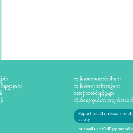
ာင်း
ကျန်းမာရေးဆောင်းပါးများ
်ရာဌာနများ
ကျန်းမာရေး အစီအစဥ်များ
န်
ဆေးရုံသတင်းနှင့်ပွဲများ
န်
ကိုယ်ရေးကိုယ်တာ အချက်အလက်မ
Report to JCI on issues relat
safety.
or email us at
RMD@praram9.