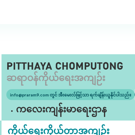
PITTHAYA CHOMPUTONG
ဆရာဝန်ကိုယ်ရေးအကျဉ်း
info@praram9.com
တွင် အီးမေးလ်ဖြင့်သာ ရက်ချိန်းယူနိုင်ပါသည်။
ကလေးကျန်းမာရေးဌာန
ကိုယ်ရေးကိုယ်တာအကျဉ်း