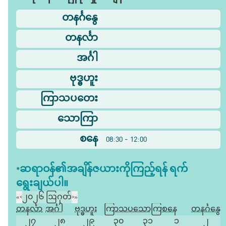
တနင်္ဂနွေ
တနင်္လာ
အင်္ဂါ
ဗုဒ္ဓဟူး
ကြာသပတေး
သောကြာ
စနေ
08:30 - 12:00
*ဆရာဝန်၏အချိန်ဇယားကိုကြည့်ရန် ရက်
ရွေးချယ်ပါ။
«
‹
၂၀၂၆ ဩဂုတ်
›
»
တနင်္လာ
အင်္ဂါ
ဗုဒ္ဓဟူး
ကြာသပတေး
သောကြာ
စနေ
တနင်္ဂနွေ
၂၇
၂၈
၂၉
၃၀
၃၁
၁
၂