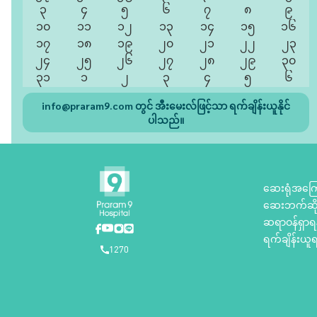
၃
၄
၅
၆
၇
၈
၉
၁၀
၁၁
၁၂
၁၃
၁၄
၁၅
၁၆
၁၇
၁၈
၁၉
၂၀
၂၁
၂၂
၂၃
၂၄
၂၅
၂၆
၂၇
၂၈
၂၉
၃၀
၃၁
၁
၂
၃
၄
၅
၆
info@praram9.com
တွင် အီးမေးလ်ဖြင့်သာ ရက်ချိန်းယူနိုင်
ပါသည်။
ဆေးရုံအကြေ
ဆေးဘက်ဆိုင
ဆရာဝန်ရှာရ
ရက်ချိန်းယူရ
1270