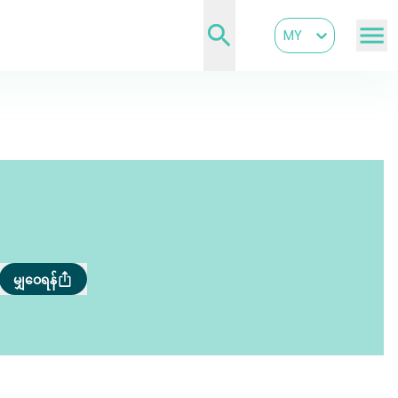
MY
မျှဝေရန်