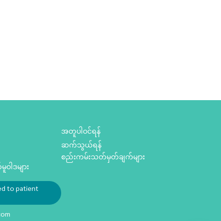
အတူပါဝင်ရန်
ဆက်သွယ်ရန်
စည်းကမ်းသတ်မှတ်ချက်များ
ူဝါဒများ
ed to patient
com