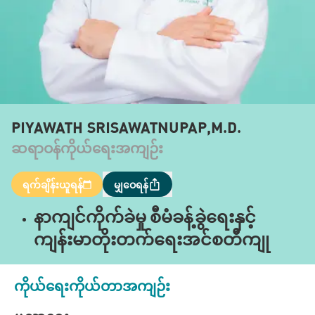
PIYAWATH SRISAWATNUPAP,M.D.
ဆရာဝန်ကိုယ်ရေးအကျဉ်း
ရက်ချိန်းယူရန်
မျှဝေရန်
နာကျင်ကိုက်ခဲမှု စီမံခန့်ခွဲရေးနှင့်
ကျန်းမာတိုးတက်ရေးအင်စတီကျု
ကိုယ်ရေးကိုယ်တာအကျဉ်း