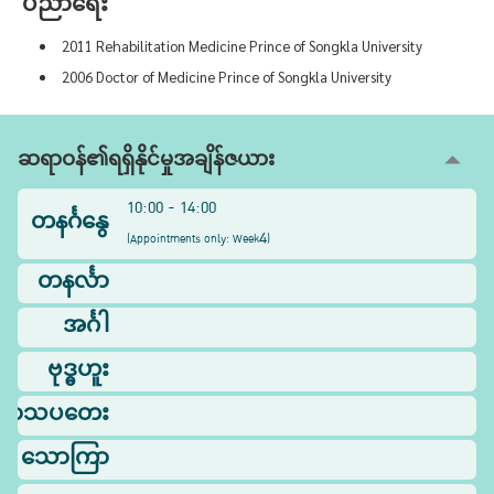
ပညာရေး
2011 Rehabilitation Medicine Prince of Songkla University
2006 Doctor of Medicine Prince of Songkla University
ဆရာဝန်၏ရရှိနိုင်မှုအချိန်ဇယား
10:00 - 14:00
တနင်္ဂနွေ
4
(
Appointments only: Week
)
တနင်္လာ
အင်္ဂါ
ဗုဒ္ဓဟူး
ြာသပတေး
သောကြာ