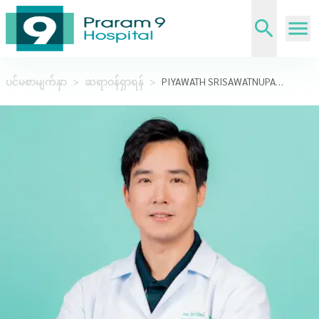
ပင်မစာမျက်နှာ
>
ဆရာဝန်ရှာရန်
>
PIYAWATH SRISAWATNUPAP,M.D.