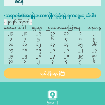
စနေ
*ဆရာဝန်၏အချိန်ဇယားကိုကြည့်ရန် ရက်ရွေးချယ်ပါ။
«
‹
၂၀၂၆ ဩဂုတ်
›
»
တနင်္လာ
အင်္ဂါ
ဗုဒ္ဓဟူး
ကြာသပတေး
သောကြာ
စနေ
တနင်္ဂနွေ
၂၇
၂၈
၂၉
၃၀
၃၁
၁
၂
၃
၄
၅
၆
၇
၈
၉
၁၀
၁၁
၁၂
၁၃
၁၄
၁၅
၁၆
၁၇
၁၈
၁၉
၂၀
၂၁
၂၂
၂၃
၂၄
၂၅
၂၆
၂၇
၂၈
၂၉
၃၀
၃၁
၁
၂
၃
၄
၅
၆
ရက်ချိန်းယူရန်