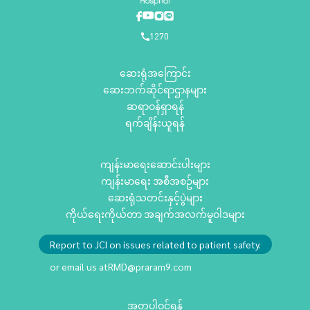
1270
ဆေးရုံအကြောင်း
ဆေးဘက်ဆိုင်ရာဌာနများ
ဆရာဝန်ရှာရန်
ရက်ချိန်းယူရန်
ကျန်းမာရေးဆောင်းပါးများ
ကျန်းမာရေး အစီအစဥ်များ
ဆေးရုံသတင်းနှင့်ပွဲများ
ကိုယ်ရေးကိုယ်တာ အချက်အလက်မူဝါဒများ
Report to JCI on issues related to patient safety.
or email us at
RMD@praram9.com
အတူပါဝင်ရန်