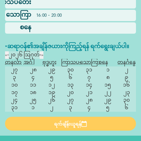
ြာသပတေး
သောကြာ
16:00 - 20:00
စနေ
*ဆရာဝန်၏အချိန်ဇယားကိုကြည့်ရန် ရက်ရွေးချယ်ပါ။
«
‹
၂၀၂၆ ဩဂုတ်
›
»
တနင်္လာ
အင်္ဂါ
ဗုဒ္ဓဟူး
ကြာသပတေး
သောကြာ
စနေ
တနင်္ဂနွေ
၂၇
၂၈
၂၉
၃၀
၃၁
၁
၂
၃
၄
၅
၆
၇
၈
၉
၁၀
၁၁
၁၂
၁၃
၁၄
၁၅
၁၆
၁၇
၁၈
၁၉
၂၀
၂၁
၂၂
၂၃
၂၄
၂၅
၂၆
၂၇
၂၈
၂၉
၃၀
၃၁
၁
၂
၃
၄
၅
၆
ရက်ချိန်းယူရန်