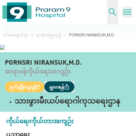
ပင်မစာမျက်နှာ
>
ဆရာဝန်ရှာရန်
>
PORNSRI NIRANSUK,M.D.
PORNSRI NIRANSUK,M.D.
ဆရာဝန်ကိုယ်ရေးအကျဉ်း
ရက်ချိန်းယူရန်
မျှဝေရန်
သားဖွားမီးယပ်ရောဂါကုသရေးဌာန
ကိုယ်ရေးကိုယ်တာအကျဉ်း
ပညာရေး