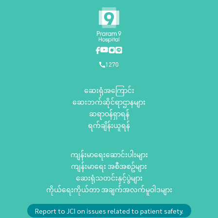
1270
ဆေးရုံအကြောင်း
ဆေးဘက်ဆိုင်ရာဌာနများ
ဆရာဝန်ရှာရန်
ရက်ချိန်းယူရန်
ကျန်းမာရေးဆောင်းပါးများ
ကျန်းမာရေး အစီအစဥ်များ
ဆေးရုံသတင်းနှင့်ပွဲများ
ကိုယ်ရေးကိုယ်တာ အချက်အလက်မူဝါဒများ
Report to JCI on issues related to patient safety.