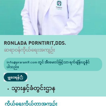
RONLADA PORNTIRIT,DDS.
ဆရာဝန်ကိုယ်ရေးအကျဉ်း
info@praram9.com
တွင် အီးမေးလ်ဖြင့်သာ ရက်ချိန်းယူနိုင်
ပါသည်။
မျှဝေရန်
သွားနှင့်ခံတွင်းဌာန
ကိုယ်ရေးကိုယ်တာအကျဉ်း