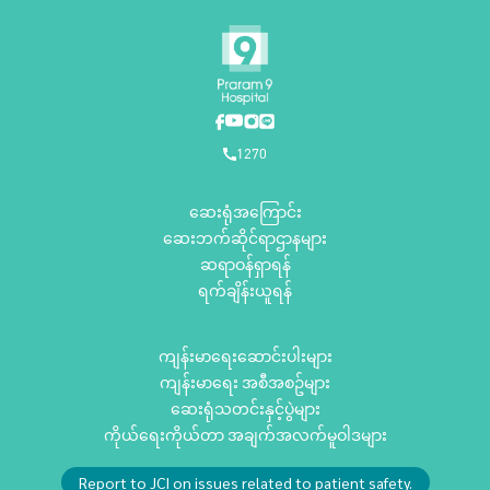
1270
ဆေးရုံအကြောင်း
ဆေးဘက်ဆိုင်ရာဌာနများ
ဆရာဝန်ရှာရန်
ရက်ချိန်းယူရန်
ကျန်းမာရေးဆောင်းပါးများ
ကျန်းမာရေး အစီအစဥ်များ
ဆေးရုံသတင်းနှင့်ပွဲများ
ကိုယ်ရေးကိုယ်တာ အချက်အလက်မူဝါဒများ
Report to JCI on issues related to patient safety.