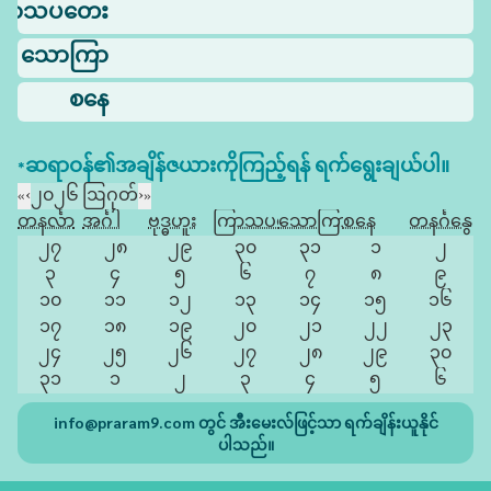
ြာသပတေး
သောကြာ
စနေ
*ဆရာဝန်၏အချိန်ဇယားကိုကြည့်ရန် ရက်ရွေးချယ်ပါ။
«
‹
၂၀၂၆ ဩဂုတ်
›
»
တနင်္လာ
အင်္ဂါ
ဗုဒ္ဓဟူး
ကြာသပတေး
သောကြာ
စနေ
တနင်္ဂနွေ
၂၇
၂၈
၂၉
၃၀
၃၁
၁
၂
၃
၄
၅
၆
၇
၈
၉
၁၀
၁၁
၁၂
၁၃
၁၄
၁၅
၁၆
၁၇
၁၈
၁၉
၂၀
၂၁
၂၂
၂၃
၂၄
၂၅
၂၆
၂၇
၂၈
၂၉
၃၀
၃၁
၁
၂
၃
၄
၅
၆
info@praram9.com
တွင် အီးမေးလ်ဖြင့်သာ ရက်ချိန်းယူနိုင်
ပါသည်။