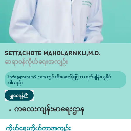
SETTACHOTE MAHOLARNKIJ,M.D.
ဆရာဝန်ကိုယ်ရေးအကျဉ်း
info@praram9.com
တွင် အီးမေးလ်ဖြင့်သာ ရက်ချိန်းယူနိုင်
ပါသည်။
မျှဝေရန်
ကလေးကျန်းမာရေးဌာန
ကိုယ်ရေးကိုယ်တာအကျဉ်း