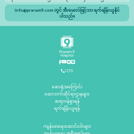
info@praram9.com
တွင် အီးမေးလ်ဖြင့်သာ ရက်ချိန်းယူနိုင်
ပါသည်။
1270
ဆေးရုံအကြောင်း
ဆေးဘက်ဆိုင်ရာဌာနများ
ဆရာဝန်ရှာရန်
ရက်ချိန်းယူရန်
ကျန်းမာရေးဆောင်းပါးများ
ကျန်းမာရေး အစီအစဥ်များ