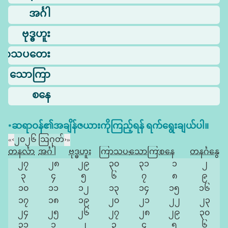
အင်္ဂါ
ဗုဒ္ဓဟူး
ြာသပတေး
သောကြာ
စနေ
*ဆရာဝန်၏အချိန်ဇယားကိုကြည့်ရန် ရက်ရွေးချယ်ပါ။
«
‹
၂၀၂၆ ဩဂုတ်
›
»
တနင်္လာ
အင်္ဂါ
ဗုဒ္ဓဟူး
ကြာသပတေး
သောကြာ
စနေ
တနင်္ဂနွေ
၂၇
၂၈
၂၉
၃၀
၃၁
၁
၂
၃
၄
၅
၆
၇
၈
၉
၁၀
၁၁
၁၂
၁၃
၁၄
၁၅
၁၆
၁၇
၁၈
၁၉
၂၀
၂၁
၂၂
၂၃
၂၄
၂၅
၂၆
၂၇
၂၈
၂၉
၃၀
၃၁
၁
၂
၃
၄
၅
၆