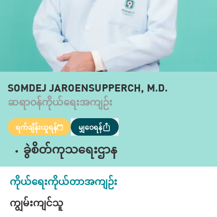
SOMDEJ JAROENSUPPERCH, M.D.
ဆရာဝန်ကိုယ်ရေးအကျဉ်း
ရက်ချိန်းယူရန်
မျှဝေရန်
ခွဲစိတ်ကုသရေးဌာန
ကိုယ်ရေးကိုယ်တာအကျဉ်း
ကျွမ်းကျင်သူ