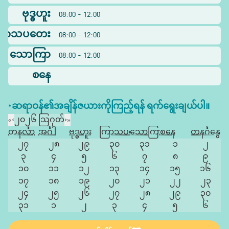
ဗုဒ္ဓဟူး
08:00 - 12:00
ြာသပတေး
08:00 - 12:00
သောကြာ
08:00 - 12:00
စနေ
*ဆရာဝန်၏အချိန်ဇယားကိုကြည့်ရန် ရက်ရွေးချယ်ပါ။
«
‹
၂၀၂၆ ဩဂုတ်
›
»
တနင်္လာ
အင်္ဂါ
ဗုဒ္ဓဟူး
ကြာသပတေး
သောကြာ
စနေ
တနင်္ဂနွေ
၂၇
၂၈
၂၉
၃၀
၃၁
၁
၂
၃
၄
၅
၆
၇
၈
၉
၁၀
၁၁
၁၂
၁၃
၁၄
၁၅
၁၆
၁၇
၁၈
၁၉
၂၀
၂၁
၂၂
၂၃
၂၄
၂၅
၂၆
၂၇
၂၈
၂၉
၃၀
၃၁
၁
၂
၃
၄
၅
၆