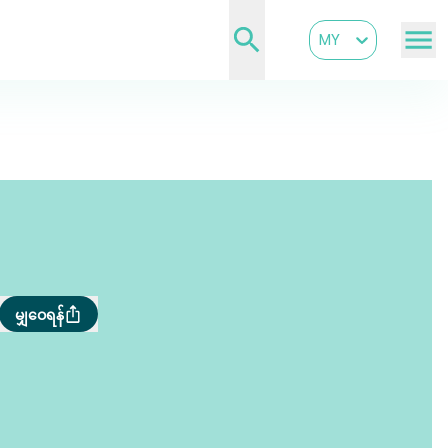
MY
မျှဝေရန်