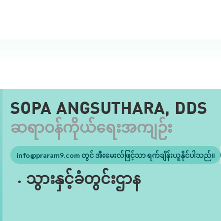
SOPA ANGSUTHARA, DDS
ဆရာဝန်ကိုယ်ရေးအကျဉ်း
info@praram9.com
တွင် အီးမေးလ်ဖြင့်သာ ရက်ချိန်းယူနိုင်ပါသည်။
သွားနှင့်ခံတွင်းဌာန