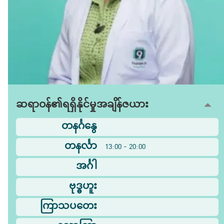
ဆရာဝန်၏ရရှိနိုင်မှုအချိန်ဇယား
တနင်္ဂနွေ
တနင်္လာ
13:00 - 20:00
အင်္ဂါ
ဗုဒ္ဓဟူး
ကြာသပတေး