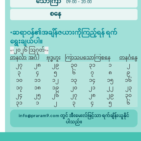
သောကြာ
09:00 - 20:00
စနေ
*ဆရာဝန်၏အချိန်ဇယားကိုကြည့်ရန် ရက်
ရွေးချယ်ပါ။
«
‹
၂၀၂၆ ဩဂုတ်
›
»
တနင်္လာ
အင်္ဂါ
ဗုဒ္ဓဟူး
ကြာသပတေး
သောကြာ
စနေ
တနင်္ဂနွေ
၂၇
၂၈
၂၉
၃၀
၃၁
၁
၂
၃
၄
၅
၆
၇
၈
၉
၁၀
၁၁
၁၂
၁၃
၁၄
၁၅
၁၆
၁၇
၁၈
၁၉
၂၀
၂၁
၂၂
၂၃
၂၄
၂၅
၂၆
၂၇
၂၈
၂၉
၃၀
၃၁
၁
၂
၃
၄
၅
၆
info@praram9.com
တွင် အီးမေးလ်ဖြင့်သာ ရက်ချိန်းယူနိုင်
ပါသည်။