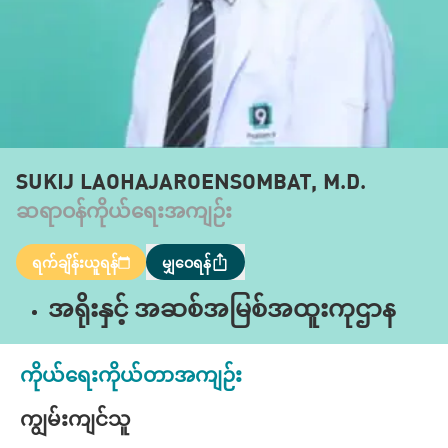
SUKIJ LAOHAJAROENSOMBAT, M.D.
ဆရာဝန်ကိုယ်ရေးအကျဉ်း
ရက်ချိန်းယူရန်
မျှဝေရန်
အရိုးနှင့် အဆစ်အမြစ်အထူးကုဌာန
ကိုယ်ရေးကိုယ်တာအကျဉ်း
ကျွမ်းကျင်သူ