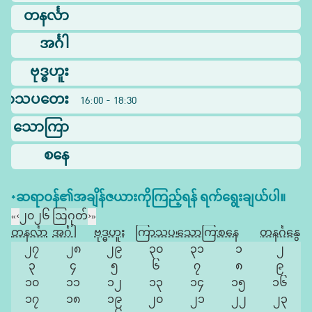
တနင်္လာ
အင်္ဂါ
ဗုဒ္ဓဟူး
ြာသပတေး
16:00 - 18:30
သောကြာ
စနေ
*ဆရာဝန်၏အချိန်ဇယားကိုကြည့်ရန် ရက်ရွေးချယ်ပါ။
«
‹
၂၀၂၆ ဩဂုတ်
›
»
တနင်္လာ
အင်္ဂါ
ဗုဒ္ဓဟူး
ကြာသပတေး
သောကြာ
စနေ
တနင်္ဂနွေ
၂၇
၂၈
၂၉
၃၀
၃၁
၁
၂
၃
၄
၅
၆
၇
၈
၉
၁၀
၁၁
၁၂
၁၃
၁၄
၁၅
၁၆
၁၇
၁၈
၁၉
၂၀
၂၁
၂၂
၂၃