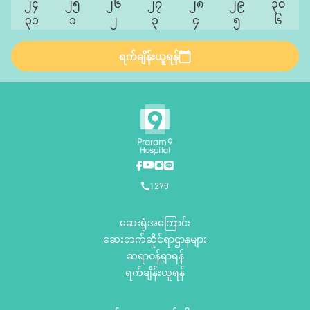
၂၄
၂၅
၂၆
၂၇
၂၈
၂၉
၃၀
၃၁
၁
၂
၃
၄
၅
၆
ရက်ချိန်းယူရန်
1270
ဆေးရုံအကြောင်း
ဆေးဘက်ဆိုင်ရာဌာနများ
ဆရာဝန်ရှာရန်
ရက်ချိန်းယူရန်