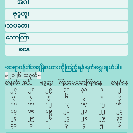
အင်္ဂါ
ဗုဒ္ဓဟူး
ြာသပတေး
သောကြာ
စနေ
*ဆရာဝန်၏အချိန်ဇယားကိုကြည့်ရန် ရက်ရွေးချယ်ပါ။
«
‹
၂၀၂၆ ဩဂုတ်
›
»
တနင်္လာ
အင်္ဂါ
ဗုဒ္ဓဟူး
ကြာသပတေး
သောကြာ
စနေ
တနင်္ဂနွေ
၂၇
၂၈
၂၉
၃၀
၃၁
၁
၂
၃
၄
၅
၆
၇
၈
၉
၁၀
၁၁
၁၂
၁၃
၁၄
၁၅
၁၆
၁၇
၁၈
၁၉
၂၀
၂၁
၂၂
၂၃
၂၄
၂၅
၂၆
၂၇
၂၈
၂၉
၃၀
၃၁
၁
၂
၃
၄
၅
၆