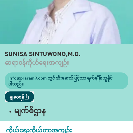
SUNISA SINTUWONG,M.D.
ဆရာဝန်ကိုယ်ရေးအကျဉ်း
info@praram9.com
တွင် အီးမေးလ်ဖြင့်သာ ရက်ချိန်းယူနိုင်
ပါသည်။
မျှဝေရန်
မျက်စိဌာန
ကိုယ်ရေးကိုယ်တာအကျဉ်း