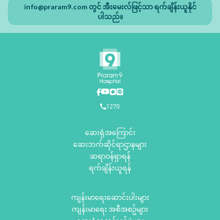
info@praram9.com
တွင် အီးမေးလ်ဖြင့်သာ ရက်ချိန်းယူနိုင်
ပါသည်။
1270
ဆေးရုံအကြောင်း
ဆေးဘက်ဆိုင်ရာဌာနများ
ဆရာဝန်ရှာရန်
ရက်ချိန်းယူရန်
ကျန်းမာရေးဆောင်းပါးများ
ကျန်းမာရေး အစီအစဥ်များ