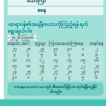
သောကြာ
စနေ
*ဆရာဝန်၏အချိန်ဇယားကိုကြည့်ရန် ရက်
ရွေးချယ်ပါ။
«
‹
၂၀၂၆ ဩဂုတ်
›
»
တနင်္လာ
အင်္ဂါ
ဗုဒ္ဓဟူး
ကြာသပတေး
သောကြာ
စနေ
တနင်္ဂနွေ
၂၇
၂၈
၂၉
၃၀
၃၁
၁
၂
၃
၄
၅
၆
၇
၈
၉
၁၀
၁၁
၁၂
၁၃
၁၄
၁၅
၁၆
၁၇
၁၈
၁၉
၂၀
၂၁
၂၂
၂၃
၂၄
၂၅
၂၆
၂၇
၂၈
၂၉
၃၀
၃၁
၁
၂
၃
၄
၅
၆
info@praram9.com
တွင် အီးမေးလ်ဖြင့်သာ ရက်ချိန်းယူနိုင်
ပါသည်။