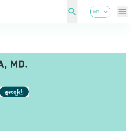
MY
, MD.
မျှဝေရန်