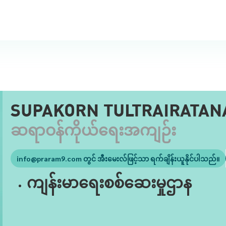
SUPAKORN TULTRAIRATANA
ဆရာဝန်ကိုယ်ရေးအကျဉ်း
info@praram9.com
တွင် အီးမေးလ်ဖြင့်သာ ရက်ချိန်းယူနိုင်ပါသည်။
ကျန်းမာရေးစစ်ဆေးမှုဌာန