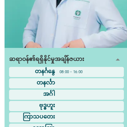
ဆရာဝန်၏ရရှိနိုင်မှုအချိန်ဇယား
တနင်္ဂနွေ
08:00 - 16:00
တနင်္လာ
အင်္ဂါ
ဗုဒ္ဓဟူး
ကြာသပတေး