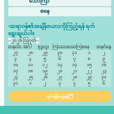
သောကြာ
စနေ
*ဆရာဝန်၏အချိန်ဇယားကိုကြည့်ရန် ရက်
ရွေးချယ်ပါ။
«
‹
၂၀၂၆ ဩဂုတ်
›
»
တနင်္လာ
အင်္ဂါ
ဗုဒ္ဓဟူး
ကြာသပတေး
သောကြာ
စနေ
တနင်္ဂနွေ
၂၇
၂၈
၂၉
၃၀
၃၁
၁
၂
၃
၄
၅
၆
၇
၈
၉
၁၀
၁၁
၁၂
၁၃
၁၄
၁၅
၁၆
၁၇
၁၈
၁၉
၂၀
၂၁
၂၂
၂၃
၂၄
၂၅
၂၆
၂၇
၂၈
၂၉
၃၀
၃၁
၁
၂
၃
၄
၅
၆
ရက်ချိန်းယူရန်