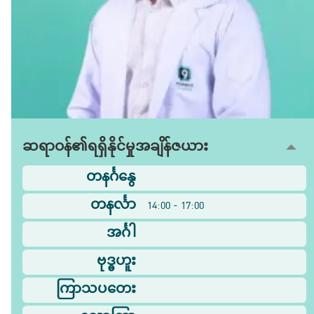
ဆရာဝန်၏ရရှိနိုင်မှုအချိန်ဇယား
တနင်္ဂနွေ
တနင်္လာ
14:00 - 17:00
အင်္ဂါ
ဗုဒ္ဓဟူး
ကြာသပတေး