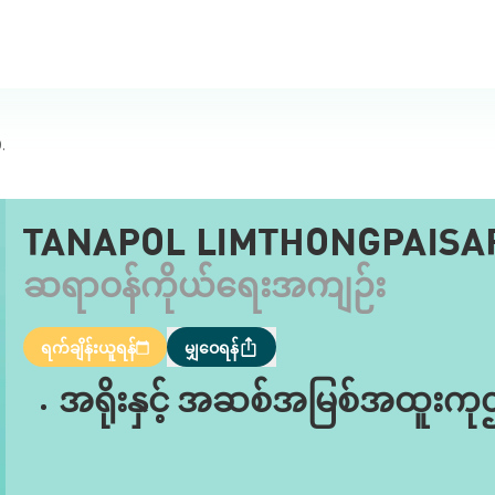
.
TANAPOL LIMTHONGPAISAR
ဆရာဝန်ကိုယ်ရေးအကျဉ်း
ရက်ချိန်းယူရန်
မျှဝေရန်
အရိုးနှင့် အဆစ်အမြစ်အထူးကု