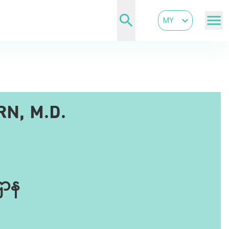
MY
N, M.D.
ဌာန