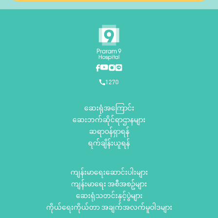
1270
ဆေးရုံအကြောင်း
ဆေးဘက်ဆိုင်ရာဌာနများ
ဆရာဝန်ရှာရန်
ရက်ချိန်းယူရန်
ကျန်းမာရေးဆောင်းပါးများ
ကျန်းမာရေး အစီအစဥ်များ
ဆေးရုံသတင်းနှင့်ပွဲများ
ကိုယ်ရေးကိုယ်တာ အချက်အလက်မူဝါဒများ