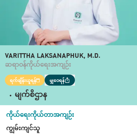
VARITTHA LAKSANAPHUK, M.D.
ဆရာဝန်ကိုယ်ရေးအကျဉ်း
ရက်ချိန်းယူရန်
မျှဝေရန်
မျက်စိဌာန
ကိုယ်ရေးကိုယ်တာအကျဉ်း
ကျွမ်းကျင်သူ