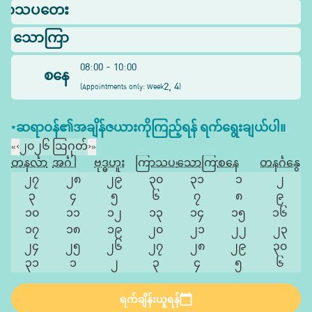
ြာသပတေး
သောကြာ
08:00 - 10:00
စနေ
2, 4
(
Appointments only: Week
)
*ဆရာဝန်၏အချိန်ဇယားကိုကြည့်ရန် ရက်ရွေးချယ်ပါ။
«
‹
၂၀၂၆ ဩဂုတ်
›
»
တနင်္လာ
အင်္ဂါ
ဗုဒ္ဓဟူး
ကြာသပတေး
သောကြာ
စနေ
တနင်္ဂနွေ
၂၇
၂၈
၂၉
၃၀
၃၁
၁
၂
၃
၄
၅
၆
၇
၈
၉
၁၀
၁၁
၁၂
၁၃
၁၄
၁၅
၁၆
၁၇
၁၈
၁၉
၂၀
၂၁
၂၂
၂၃
၂၄
၂၅
၂၆
၂၇
၂၈
၂၉
၃၀
၃၁
၁
၂
၃
၄
၅
၆
ရက်ချိန်းယူရန်