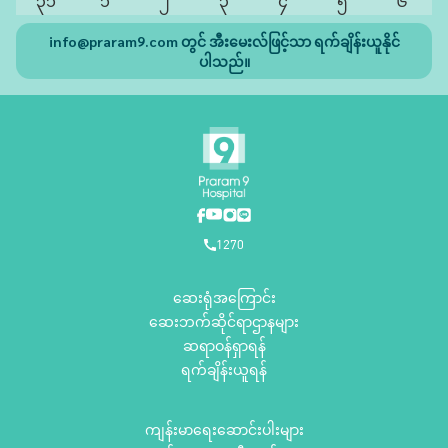
၃၁
၁
၂
၃
၄
၅
၆
info@praram9.com
တွင် အီးမေးလ်ဖြင့်သာ ရက်ချိန်းယူနိုင်
ပါသည်။
1270
ဆေးရုံအကြောင်း
ဆေးဘက်ဆိုင်ရာဌာနများ
ဆရာဝန်ရှာရန်
ရက်ချိန်းယူရန်
ကျန်းမာရေးဆောင်းပါးများ