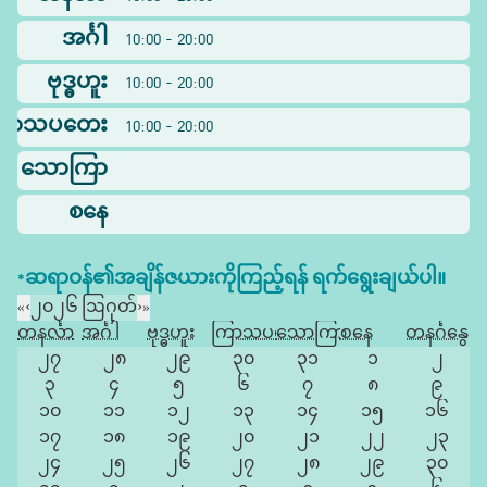
အင်္ဂါ
10:00 - 20:00
ဗုဒ္ဓဟူး
10:00 - 20:00
ြာသပတေး
10:00 - 20:00
သောကြာ
စနေ
*ဆရာဝန်၏အချိန်ဇယားကိုကြည့်ရန် ရက်ရွေးချယ်ပါ။
«
‹
၂၀၂၆ ဩဂုတ်
›
»
တနင်္လာ
အင်္ဂါ
ဗုဒ္ဓဟူး
ကြာသပတေး
သောကြာ
စနေ
တနင်္ဂနွေ
၂၇
၂၈
၂၉
၃၀
၃၁
၁
၂
၃
၄
၅
၆
၇
၈
၉
၁၀
၁၁
၁၂
၁၃
၁၄
၁၅
၁၆
၁၇
၁၈
၁၉
၂၀
၂၁
၂၂
၂၃
၂၄
၂၅
၂၆
၂၇
၂၈
၂၉
၃၀