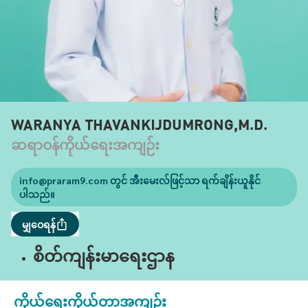
WARANYA THAVANKIJDUMRONG,M.D.
ဆရာဝန်ကိုယ်ရေးအကျဉ်း
info@praram9.com
တွင် အီးမေးလ်ဖြင့်သာ ရက်ချိန်းယူနိုင်
ပါသည်။
မျှဝေရန်
စိတ်ကျန်းမာရေးဌာန
ကိုယ်ရေးကိုယ်တာအကျဉ်း