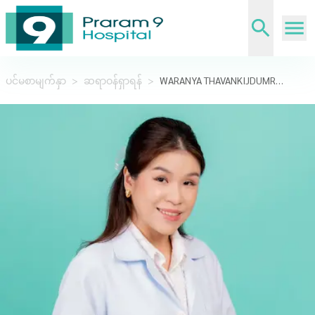
ပင်မစာမျက်နှာ
>
ဆရာဝန်ရှာရန်
>
WARANYA THAVANKIJDUMRONG,M.D.