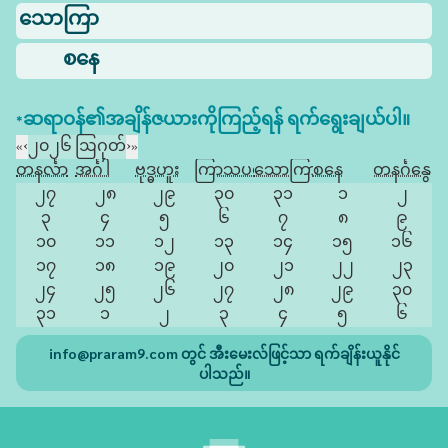
သောကြာ
စနေ
*ဆရာဝန်၏အချိန်ဇယားကိုကြည့်ရန် ရက်ရွေးချယ်ပါ။
«
‹
၂၀၂၆ ဩဂုတ်
›
»
တနင်္လာ
အင်္ဂါ
ဗုဒ္ဓဟူး
ကြာသပတေး
သောကြာ
စနေ
တနင်္ဂနွေ
၂၇
၂၈
၂၉
၃၀
၃၁
၁
၂
၃
၄
၅
၆
၇
၈
၉
၁၀
၁၁
၁၂
၁၃
၁၄
၁၅
၁၆
၁၇
၁၈
၁၉
၂၀
၂၁
၂၂
၂၃
၂၄
၂၅
၂၆
၂၇
၂၈
၂၉
၃၀
၃၁
၁
၂
၃
၄
၅
၆
info@praram9.com
တွင် အီးမေးလ်ဖြင့်သာ ရက်ချိန်းယူနိုင်
ပါသည်။