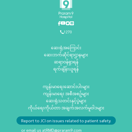
1270
ဆေးရုံအကြောင်း
ဆေးဘက်ဆိုင်ရာဌာနများ
ဆရာဝန်ရှာရန်
ရက်ချိန်းယူရန်
ကျန်းမာရေးဆောင်းပါးများ
ကျန်းမာရေး အစီအစဥ်များ
ဆေးရုံသတင်းနှင့်ပွဲများ
ကိုယ်ရေးကိုယ်တာ အချက်အလက်မူဝါဒများ
Report to JCI on issues related to patient safety.
or email us at
RMD@praram9.com