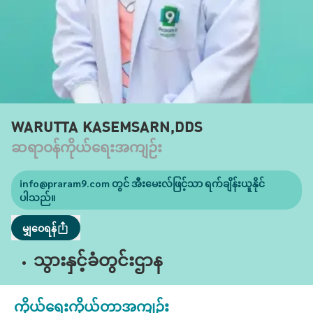
WARUTTA KASEMSARN,DDS
ဆရာဝန်ကိုယ်ရေးအကျဉ်း
info@praram9.com
တွင် အီးမေးလ်ဖြင့်သာ ရက်ချိန်းယူနိုင်
ပါသည်။
မျှဝေရန်
သွားနှင့်ခံတွင်းဌာန
ကိုယ်ရေးကိုယ်တာအကျဉ်း