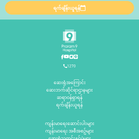
ရက်ချိန်းယူရန်
1270
ဆေးရုံအကြောင်း
ဆေးဘက်ဆိုင်ရာဌာနများ
ဆရာဝန်ရှာရန်
ရက်ချိန်းယူရန်
ကျန်းမာရေးဆောင်းပါးများ
ကျန်းမာရေး အစီအစဥ်များ
ဆေးရုံသတင်းနှင့်ပွဲများ