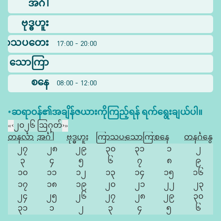
အင်္ဂါ
ဗုဒ္ဓဟူး
ြာသပတေး
17:00 - 20:00
သောကြာ
စနေ
08:00 - 12:00
*ဆရာဝန်၏အချိန်ဇယားကိုကြည့်ရန် ရက်ရွေးချယ်ပါ။
«
‹
၂၀၂၆ ဩဂုတ်
›
»
တနင်္လာ
အင်္ဂါ
ဗုဒ္ဓဟူး
ကြာသပတေး
သောကြာ
စနေ
တနင်္ဂနွေ
၂၇
၂၈
၂၉
၃၀
၃၁
၁
၂
၃
၄
၅
၆
၇
၈
၉
၁၀
၁၁
၁၂
၁၃
၁၄
၁၅
၁၆
၁၇
၁၈
၁၉
၂၀
၂၁
၂၂
၂၃
၂၄
၂၅
၂၆
၂၇
၂၈
၂၉
၃၀
၃၁
၁
၂
၃
၄
၅
၆