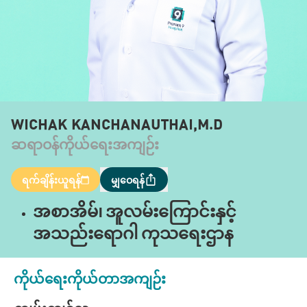
WICHAK KANCHANAUTHAI,M.D
ဆရာဝန်ကိုယ်ရေးအကျဉ်း
ရက်ချိန်းယူရန်
မျှဝေရန်
အစာအိမ်၊ အူလမ်းကြောင်းနှင့်
အသည်းရောဂါ ကုသရေးဌာန
ကိုယ်ရေးကိုယ်တာအကျဉ်း