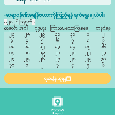
စနေ
13:00 - 15:00
*ဆရာဝန်၏အချိန်ဇယားကိုကြည့်ရန် ရက်ရွေးချယ်ပါ။
«
‹
၂၀၂၆ ဩဂုတ်
›
»
တနင်္လာ
အင်္ဂါ
ဗုဒ္ဓဟူး
ကြာသပတေး
သောကြာ
စနေ
တနင်္ဂနွေ
၂၇
၂၈
၂၉
၃၀
၃၁
၁
၂
၃
၄
၅
၆
၇
၈
၉
၁၀
၁၁
၁၂
၁၃
၁၄
၁၅
၁၆
၁၇
၁၈
၁၉
၂၀
၂၁
၂၂
၂၃
၂၄
၂၅
၂၆
၂၇
၂၈
၂၉
၃၀
၃၁
၁
၂
၃
၄
၅
၆
ရက်ချိန်းယူရန်