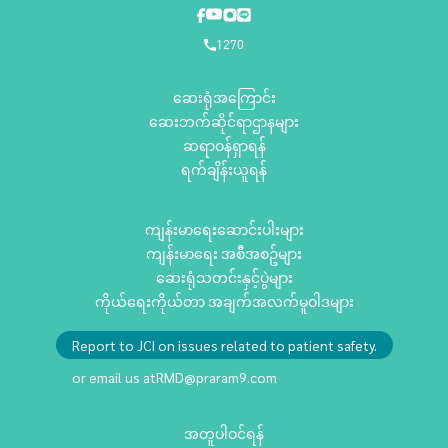
1270
ဆေးရုံအကြောင်း
ဆေးဘက်ဆိုင်ရာဌာနများ
ဆရာဝန်ရှာရန်
ရက်ချိန်းယူရန်
ကျန်းမာရေးဆောင်းပါးများ
ကျန်းမာရေး အစီအစဥ်များ
ဆေးရုံသတင်းနှင့်ပွဲများ
ကိုယ်ရေးကိုယ်တာ အချက်အလက်မူဝါဒများ
Report to JCI on issues related to patient safety.
or email us at
RMD@praram9.com
အတူပါဝင်ရန်