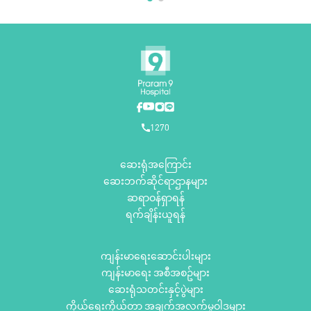
1270
ဆေးရုံအကြောင်း
ဆေးဘက်ဆိုင်ရာဌာနများ
ဆရာဝန်ရှာရန်
ရက်ချိန်းယူရန်
ကျန်းမာရေးဆောင်းပါးများ
ကျန်းမာရေး အစီအစဥ်များ
ဆေးရုံသတင်းနှင့်ပွဲများ
ကိုယ်ရေးကိုယ်တာ အချက်အလက်မူဝါဒများ