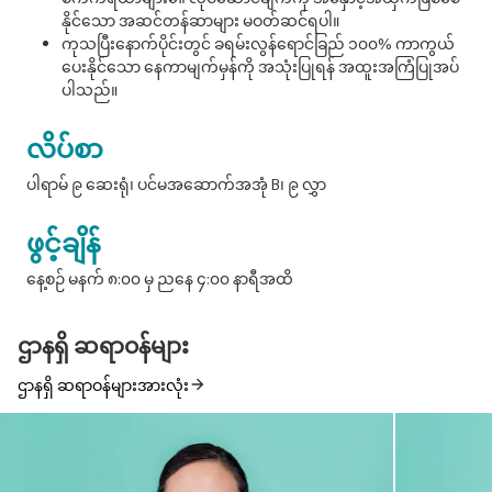
နိုင်သော အဆင်တန်ဆာများ မဝတ်ဆင်ရပါ။
ကုသပြီးနောက်ပိုင်းတွင် ခရမ်းလွန်ရောင်ခြည် ၁၀၀% ကာကွယ်
ပေးနိုင်သော နေကာမျက်မှန်ကို အသုံးပြုရန် အထူးအကြံပြုအပ်
ပါသည်။
လိပ်စာ
ပါရာမ် ၉ ဆေးရုံ၊ ပင်မအဆောက်အအုံ B၊ ၉ လွှာ
ဖွင့်ချိန်
နေ့စဉ် မနက် ၈:၀၀ မှ ညနေ ၄:၀၀ နာရီအထိ
ဌာနရှိ ဆရာဝန်များ
ဌာနရှိ ဆရာဝန်များအားလုံး