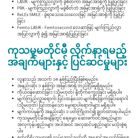
LASIK - မျက်ကြည်လွှာကို ခွဲစိတ်ကာ အမြင်အာရုံကို ပြုပြင်ခြင်း
PRK - မျက်ကြည်လွှာကို မခွဲစိတ်ဘဲ အမြင်အာရုံကို ပြုပြင်ခြင်း
ReLEx SMILE - ခွဲရာသေးသေးလေးဖြင့် အမြင်အာရုံကို ပြုပြင်
ခြင်း
Femto LASIK - Femtosecond လေဆာဖြင့် မျက်ကြည်လွှာ
အပြင်လွှာကို ခွဲ၍ အမြင်အာရုံပြုပြင်ခြင်း
ကုသမှုမတိုင်မီ လိုက်နာရမည့်
အချက်များနှင့် ပြင်ဆင်မှုများ
လူနာသည် အသက် ၁၈ နှစ်ပြည့်ပြီးဖြစ်ရမည်။
အနည်းဆုံး ၁ နှစ်ကြာ အမြင်အာရုံ တည်ငြိမ်မှုရှိရမည်။
ကိုယ်ဝန်ဆောင်ခြင်း (သို့မဟုတ်) နို့တိုက်ကျွေးခြင်း မရှိရပါ။
မျက်ကြည်လွှာရောဂါ၊ ပြင်းထန်သော မျက်စိခြောက်ခြင်းရောဂါ
(သို့မဟုတ်) ပြင်းထန်သော မွေးရာပါရောဂါများ မရှိရပါ။
မျက်ကပ်မှန်ကို အနည်းဆုံး ၁ ပတ်ကြိုတင်၍ ချွတ်ထားရပါမည်။
ကုသမှုမတိုင်မီအချိန်တွင် ရေမွှေး၊ ဆေးဖက်ဝင်အရည်များ၊
အလှကုန်ပစ္စည်းများ အပါအဝင် အလှဆင်ပစ္စည်းများ မသုံးစွဲရ
ပါ။
စက်ကိရိယာများ၏ လုပ်ဆောင်ချက်ကို အနှောင့်အယှက်ဖြစ်စေ