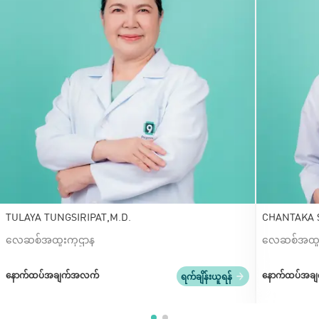
TULAYA TUNGSIRIPAT,M.D.
လေဆစ်အထူးကုဌာန
လေဆစ်အထူ
နောက်ထပ်အချက်အလက်
နောက်ထပ်အခ
ရက်ချိန်းယူရန်