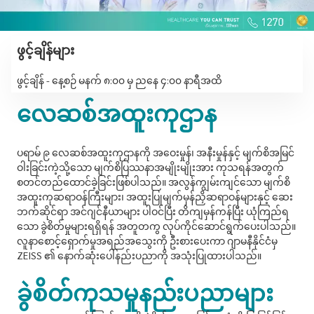
ဖွင့်ချိန်များ
ဖွင့်ချိန် - နေ့စဉ် မနက် ၈:၀၀ မှ ညနေ ၄:၀၀ နာရီအထိ
လေဆစ်အထူးကုဌာန
ပရာမ် ၉ လေဆစ်အထူးကုဌာနကို အဝေးမှုန်၊ အနီးမှုန်နှင့် မျက်စိအမြင်
ဝါးခြင်းကဲ့သို့သော မျက်စိပြဿနာအမျိုးမျိုးအား ကုသရန်အတွက်
စတင်တည်ထောင်ခဲ့ခြင်းဖြစ်ပါသည်။ အလွန်ကျွမ်းကျင်သော မျက်စိ
အထူးကုဆရာဝန်ကြီးများ၊ အထူးပြုမျက်မှန်ညှိဆရာဝန်များနှင့် ဆေး
ဘက်ဆိုင်ရာ အင်ဂျင်နီယာများ ပါဝင်ပြီး တိကျမှန်ကန်ပြီး ယုံကြည်ရ
သော ခွဲစိတ်မှုများရရှိရန် အတူတကွ လုပ်ကိုင်ဆောင်ရွက်ပေးပါသည်။
လူနာစောင့်ရှောက်မှုအရည်အသွေးကို ဦးစားပေးကာ ဂျာမနီနိုင်ငံမှ
ZEISS ၏ နောက်ဆုံးပေါ်နည်းပညာကို အသုံးပြုထားပါသည်။
ခွဲစိတ်ကုသမှုနည်းပညာများ