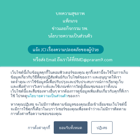
บทความสุขภาพ
แพ็กเกจ
ข่าวและกิจกรรม รพ.
นโยบายความเป็นส่วนตัว
แจ้ง JCI เรื่องความปลอดภัยของผู้ป่วย
หรือส่ง Email ถึงเราได้ที่
RMD@praram9.com
เว็บไซต์นี้เก็บข้อมูลคุกกี้ในคอมพิวเตอร์ของคุณ คุกกี้เหล่านี้จะใช้ในการเก็บ
ข้อมูลเกี่ยวกับวิธีที่คุณปฏิสัมพันธ์กับเว็บไซต์ของเรา และอนุญาตให้เรา
นักลงทุนสัมพันธ์
จดจำคุณ เราใช้ข้อมูลนี้เพื่อปรับปรุงและปรับประสบการณ์การเรียกดูเว็บ
การพัฒนาอย่างยั่งยืน
และเพื่อทำการวิเคราะห์และใช้เกณฑ์การวัดผู้เยี่ยมชมของเราทั้งบน
เว็บไซต์นี้และสื่อช่องทางอื่นๆ หากต้องการดูข้อมูลเพิ่มเติมเกี่ยวกับคุกกี้ที่เรา
ร่วมงานกับเรา
ใช้ โปรดดู
นโยบายความเป็นส่วนตัว
ของเรา
ติดต่อเรา
หากคุณปฏิเสธ จะไม่มีการติดตามข้อมูลของคุณเมื่อเข้าเยี่ยมชมเว็บไซต์นี้
จะมีการใช้คุกกี้เดียวในเบราว์เซอร์ของคุณเพื่อจดจำว่าจะไม่มีการติดตาม
ข้อกำหนดและเงื่อนไข
การตั้งค่าหรือความชอบของคุณ
💬
สอบถามข้อมูลหรือบริการได้เลยครับ
การตั้งค่าคุกกี้
ยอมรับทั้งหมด
ปฏิเสธ
Copyright © 2024 All Rights Reserved | Praram 9 Hospital