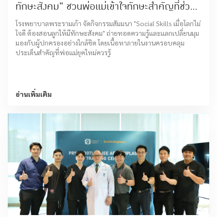
ทักษะสังคม" ชวนพ่อแม่เข้าใจทักษะสำคัญที่ช่วย
ให้ลูกอยู่ร่วมกับผู้อื่นได้อย่างมั่นใจ
โรงพยาบาลพระรามเก้า จัดกิจกรรมสัมมนา "Social Skills เมื่อโลกไม่
ใจดี ต้องสอนลูกให้มีทักษะสังคม" ถ่ายทอดความรู้และแลกเปลี่ยนมุม
มองกับผู้ปกครองอย่างใกล้ชิด โดยเนื้อหาภายในงานครอบคลุม
ประเด็นสำคัญที่พ่อแม่ยุคใหม่ควรรู้
อ่านเพิ่มเติม