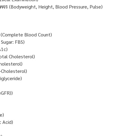
, ชีพจร (Bodyweight, Height, Blood Pressure, Pulse)
ด (Complete Blood Count)
 Sugar: FBS)
A1c)
tal Cholesterol)
holesterol)
-Cholesterol)
iglyceride)
eGFR))
e)
c Acid)