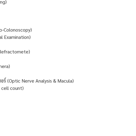
ng)
o-Colonoscopy)
l Examination)
 Refractomete)
mera)
ร์ (Optic Nerve Analysis & Macula)
 cell count)