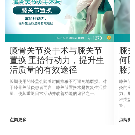
膝骨关节炎手术与膝关节
膝
置换 重拾行动力，提升生
何
活质量的有效途径
膝
长期使用的膝盖会随着时间推移不可避免地磨损。对
膝关节
于膝骨关节炎患者而言，膝关节置换术是恢复生活质
炎的有
量、使其重返日常活动并改善功能的途径之一。
力。那
种类型
答。
点阅更多
点阅更