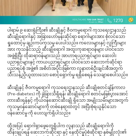
ပါရာမ် ၉ ဆေးရုံကြီး၏ ဆီးချိုနှင့် ဇီဝကမ္မရောဂါ ကုသရေးဌာနသည်
ဆီးချိုရောဂါနှင့် အခြားဟော်မုန်းဆိုင်ရာ ရောဂါများအား စုံလင်သော
ရှုထောင့်မှ ချဉ်းကပ်ကုသမှု ပေးပါသည်။ ကလေးများနှင့် လူကြီးများ
အား ကုသနိုင်သည့် ဆီးချိုရောဂါ အထူးကုဆရာဝန်များ ပါဝင်သော
အဖွဲ့ရှိပြီး ထိုဆရာဝန်များသည် အာဟာရပညာရှင်များ၊ ဆေးဝါး
ပညာရှင်များနှင့် ကာယပညာရှင်များ ပါဝင်သော ဆေးဘက်ဆိုင်ရာ
ပညာရပ်စုံ အဖွဲ့၏ အစိတ်အပိုင်းဖြစ်ကာ လူနာတစ်ဦးချင်းစီအတွက်
သီးသန့်ညှိယူထားသော စောင့်ရှောက်မှု ရရှိစေရန် သေချာစေပါသည်။
ဆီးချိုနှင့် ဇီဝကမ္မရောဂါ ကုသရေးဌာနသည် ဆီးချိုစတင်ချိန်ကာလ
(Pre-diabetes) ကို ခွဲခြားသိရှိရန်၊ ဆီးချိုရောဂါ စတင်မဖြစ်ပွားအောင်
တားဆီးရန်နှင့် ကိုယ်ဝန်ဆောင်ဆီးချို ရှိသော အမျိုးသမီးများအတွက်
ကုသမှုဝန်ဆောင်များကို တစ်နေရာထဲတွင် အပြီးစုံရယူနိုင်သော
ဝန်ဆောင်မှု ကို ပေးလျက်ရှိပါသည်။
ထို့အပြင် ရောဂါရှာဖွေတွေ့ရှိပါက လူနာသည် ဆီးချိုရောဂါကို
ထိန်းချုပ်ရန် ဆေးဘက်ဆိုင်ရာ နှင့် နေထိုင်မှုပုံစံဆိုင်ရာ နှစ်မျိုးလုံး၏