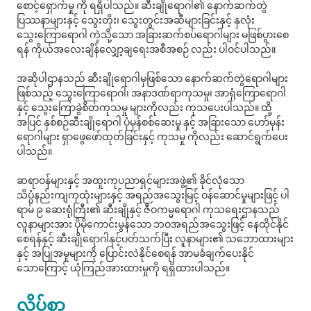
စောင့်ရှောက်မှု ကို ရရှိပါသည်။ ဆီးချိုရောဂါ၏ နောက်ဆက်တွဲ
ပြဿနာများနှင့် သွေးတိုး၊ သွေးတွင်းအဆီများခြင်းနှင့် နှလုံး
သွေးကြောရောဂါ ကဲ့သို့သော အခြားဆက်စပ်ရောဂါများ မဖြစ်ပွားစေ
ရန် ကိုယ်အလေးချိန်လျှော့ချရေးအစီအစဉ် လည်း ပါဝင်ပါသည်။
အဆိုပါဌာနသည် ဆီးချိုရောဂါမှဖြစ်သော နောက်ဆက်တွဲရောဂါများ
ဖြစ်သည့် သွေးကြောရောဂါ၊ အနာဒဏ်ရာကုသမှု၊ အာရုံကြောရောဂါ
နှင့် သွေးကြောခွဲစိတ်ကုသမှု များကိုလည်း ကုသပေးပါသည်။ ထို့
အပြင် နှစ်စဉ်ဆီးချိုရောဂါ ပုံမှန်စစ်ဆေးမှု နှင့် အခြားသော ဟော်မုန်း
ရောဂါများ ရှာဖွေဖော်ထုတ်ခြင်းနှင့် ကုသမှု ကိုလည်း ဆောင်ရွက်ပေး
ပါသည်။
ဆရာဝန်များနှင့် အထူးကုပညာရှင်များအဖွဲ့၏ ခိုင်လုံသော
သိပ္ပံနည်းကျကုထုံးများနှင့် အရည်အသွေးမြင့် ဝန်ဆောင်မှုများဖြင့် ပါ
ရာမ် ၉ ဆေးရုံကြီး၏ ဆီးချိုနှင့် ဇီဝကမ္မရောဂါ ကုသရေးဌာနသည်
လူနာများအား ပိုမိုကောင်းမွန်သော ဘဝအရည်အသွေးဖြင့် နေထိုင်နိုင်
စေရန်နှင့် ဆီးချိုရောဂါနှင့်ပတ်သက်ပြီး လူနာများ၏ သဘောထားများ
နှင့် အပြုအမူများကို ပြောင်းလဲနိုင်စေရန် အာမခံချက်ပေးနိုင်
သောကြောင့် ယုံကြည်အားထားမှုကို ရရှိထားပါသည်။
လိပ်စာ