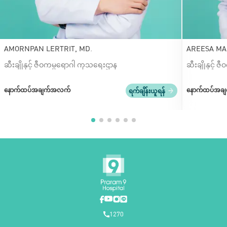
AMORNPAN LERTRIT, MD.
ARE
ဆီးချိုနှင့် ဇီဝကမ္မရောဂါ ကုသရေးဌာန
ဆီးချိုနှင့်
နောက်ထပ်အချက်အလက်
နောက်ထပ်အခ
ရက်ချိန်းယူရန်
1270