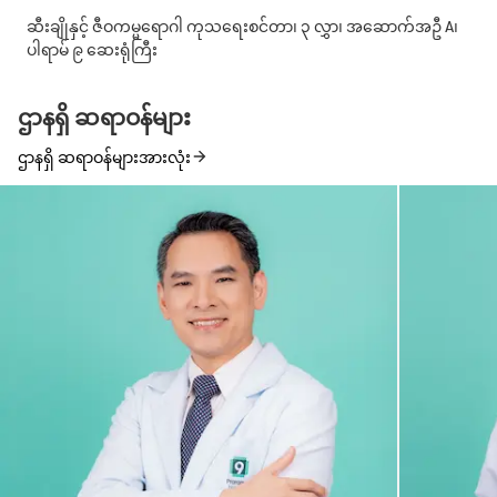
ဆီးချိုနှင့် ဇီဝကမ္မရောဂါ ကုသရေးစင်တာ၊ ၃ လွှာ၊ အဆောက်အဦ A၊
ပါရာမ် ၉ ဆေးရုံကြီး
ဌာနရှိ ဆရာဝန်များ
ဌာနရှိ ဆရာဝန်များအားလုံး