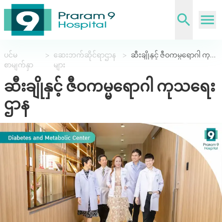
ပင်မ
>
ဆေးဘက်ဆိုင်ရာဌာန
>
ဆီးချိုနှင့် ဇီဝကမ္မရောဂါ ကုသရေးဌာန
စာမျက်နှာ
များ
ဆီးချိုနှင့် ဇီဝကမ္မရောဂါ ကုသရေး
ဌာန