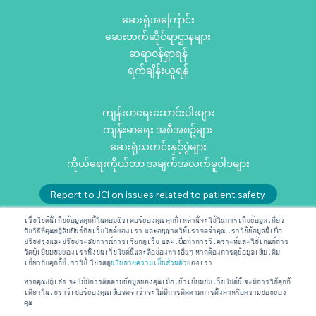
ဆေးရုံအကြောင်း
ဆေးဘက်ဆိုင်ရာဌာနများ
ဆရာဝန်ရှာရန်
ရက်ချိန်းယူရန်
ကျန်းမာရေးဆောင်းပါးများ
ကျန်းမာရေး အစီအစဥ်များ
ဆေးရုံသတင်းနှင့်ပွဲများ
ကိုယ်ရေးကိုယ်တာ အချက်အလက်မူဝါဒများ
Report to JCI on issues related to patient safety.
or email us at
RMD@praram9.com
เว็บไซต์นี้เก็บข้อมูลคุกกี้ในคอมพิวเตอร์ของคุณ คุกกี้เหล่านี้จะใช้ในการเก็บข้อมูลเกี่ยว
กับวิธีที่คุณปฏิสัมพันธ์กับเว็บไซต์ของเรา และอนุญาตให้เราจดจำคุณ เราใช้ข้อมูลนี้เพื่อ
ปรับปรุงและปรับประสบการณ์การเรียกดูเว็บ และเพื่อทำการวิเคราะห์และใช้เกณฑ์การ
วัดผู้เยี่ยมชมของเราทั้งบนเว็บไซต์นี้และสื่อช่องทางอื่นๆ หากต้องการดูข้อมูลเพิ่มเติม
အတူပါဝင်ရန်
เกี่ยวกับคุกกี้ที่เราใช้ โปรดดู
นโยบายความเป็นส่วนตัว
ของเรา
ဆက်သွယ်ရန်
หากคุณปฏิเสธ จะไม่มีการติดตามข้อมูลของคุณเมื่อเข้าเยี่ยมชมเว็บไซต์นี้ จะมีการใช้คุกกี้
เดียวในเบราว์เซอร์ของคุณเพื่อจดจำว่าจะไม่มีการติดตามการตั้งค่าหรือความชอบของ
စည်းကမ်းသတ်မှတ်ချက်များ
คุณ