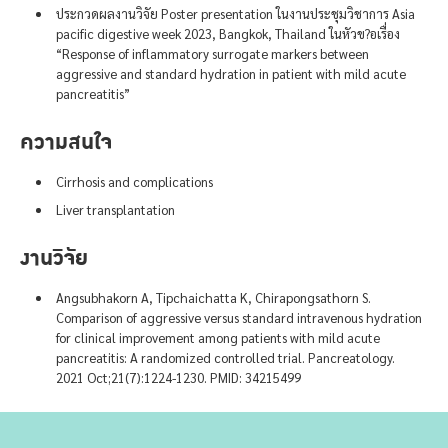
ประกวดผลงานวิจัย Poster presentation ในงานประชุมวิชาการ Asia
pacific digestive week 2023, Bangkok, Thailand ในหัวข?อเรื่อง
“Response of inflammatory surrogate markers between
aggressive and standard hydration in patient with mild acute
pancreatitis”
ความสนใจ
Cirrhosis and complications
Liver transplantation
งานวิจัย
Angsubhakorn A, Tipchaichatta K, Chirapongsathorn S.
Comparison of aggressive versus standard intravenous hydration
for clinical improvement among patients with mild acute
pancreatitis: A randomized controlled trial. Pancreatology.
2021 Oct;21(7):1224-1230. PMID: 34215499