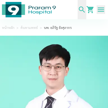
หน้าหลัก
>
ค้นหาแพทย์
>
นพ. อภิรัฐ อังศุภากร