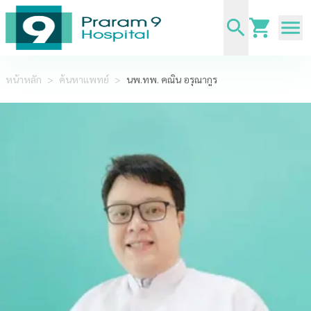
หน้าหลัก
>
ค้นหาแพทย์
>
นพ.ทพ. คณิน อรุณากูร