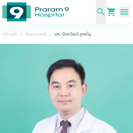
หน้าหลัก
>
ค้นหาแพทย์
>
นพ. นันทวัฒน์ อุตตโม