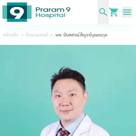
หน้าหลัก
>
ค้นหาแพทย์
>
นพ. นันตสรณ์ สิญจน์บุณยะกุล